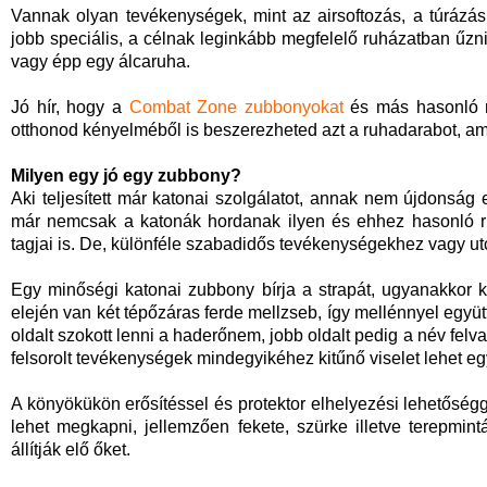
Vannak olyan tevékenységek, mint az airsoftozás, a túrázá
jobb speciális, a célnak leginkább megfelelő ruházatban űzni
vagy épp egy álcaruha.
Jó hír, hogy a
Combat Zone zubbonyokat
és más hasonló ru
otthonod kényelméből is beszerezheted azt a ruhadarabot, a
Milyen egy jó egy zubbony?
Aki teljesített már katonai szolgálatot, annak nem újdonsá
már nemcsak a katonák hordanak ilyen és ehhez hasonló r
tagjai is. De, különféle szabadidős tevékenységekhez vagy utc
Egy minőségi katonai zubbony bírja a strapát, ugyanakkor k
elején van két tépőzáras ferde mellzseb, így mellénnyel együtt
oldalt szokott lenni a haderőnem, jobb oldalt pedig a név felv
felsorolt tevékenységek mindegyikéhez kitűnő viselet lehet e
A könyökükön erősítéssel és protektor elhelyezési lehetősé
lehet megkapni, jellemzően fekete, szürke illetve terepmint
állítják elő őket.