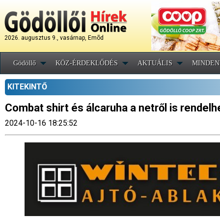
2026. augusztus 9., vasárnap, Emõd
Gödöllő
KÖZ-ÉRDEKLŐDÉS
AKTUÁLIS
MINDEN
KITEKINTŐ
Combat shirt és álcaruha a netről is rendelh
2024-10-16 18:25:52