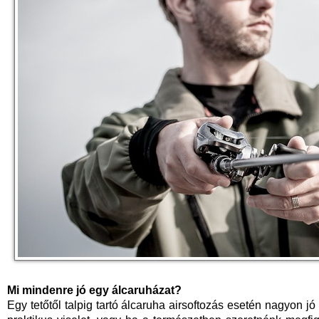
Mi mindenre jó egy álcaruházat?
Egy tetőtől talpig tartó álcaruha airsoftozás esetén nagyon j