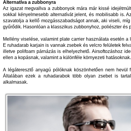
Alternatíva a zubbonyra
Az igazat megvallva a zubbonyok mára már kissé idejétmúl
sokkal kényelmesebb alternatívát jelent, és mobilisabb is. A
szavatolja a kellő mozgásszabadságot annak, aki viseli, mí
gyűrődik. Hasonlóan a klasszikus zubbonyhoz, poliészter és 
Mellény viselése, valamint plate carrier használata esetén a
E ruhadarab karjain is vannak zsebek és velcro felületek felv
illetve polifoam párnázás is elhelyezhető. Airsoftozáshoz id
ellen a kopásnak, valamint a különféle környezeti hatásoknak.
A légáteresztő anyagú pólóknak köszönhetően nem hevül fel
Általában ezek a ruhadarabok több olyan zsebet is tarta
alkalmasak.