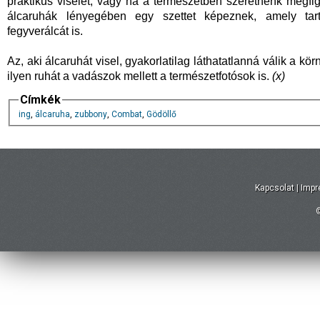
praktikus viselet, vagy ha a természetben szeretnénk megfigye
álcaruhák lényegében egy szettet képeznek, amely tart
fegyverálcát is.
Az, aki álcaruhát visel, gyakorlatilag láthatatlanná válik a k
ilyen ruhát a vadászok mellett a természetfotósok is.
(x)
Címkék
ing
,
álcaruha
,
zubbony
,
Combat
,
Gödöllő
Kapcsolat
|
Imp
©