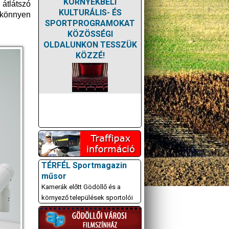
KÖRNYÉKBELI
átlátszó
KULTURÁLIS- ÉS
 könnyen
SPORTPROGRAMOKAT
KÖZÖSSÉGI
OLDALUNKON TESSZÜK
KÖZZÉ!
TÉRFÉL Sportmagazin
műsor
Kamerák előtt Gödöllő és a
környező települések sportolói