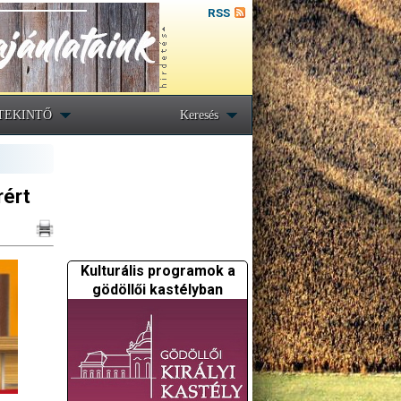
RSS
TEKINTŐ
Keresés
rért
Kulturális programok a
gödöllői kastélyban