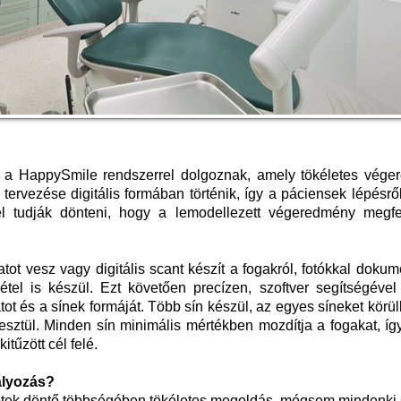
a HappySmile rendszerrel dolgoznak, amely tökéletes vége
tervezése digitális formában történik, így a páciensek lépésrő
 el tudják dönteni, hogy a lemodellezett végeredmény megfe
ot vesz vagy digitális scant készít a fogakról, fotókkal dokum
vétel is készül. Ezt követően precízen, szoftver segítségével
ot és a sínek formáját. Több sín készül, az egyes síneket körül
resztül. Minden sín minimális mértékben mozdítja a fogakat, íg
tűzött cél felé.
bályozás?
setek döntő többségében tökéletes megoldás, mégsem mindenki