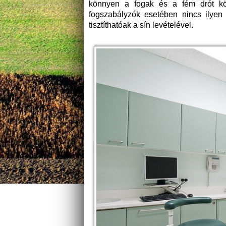
könnyen a fogak és a fém drót közé
fogszabályzók esetében nincs ilyen
tisztíthatóak a sín levételével.