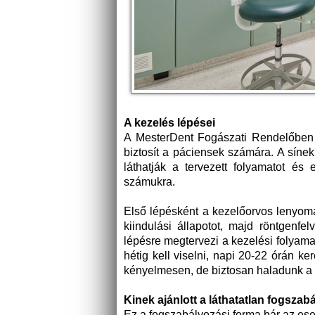
A kezelés lépései
A MesterDent Fogászati Rendelőben 
biztosít a páciensek számára. A sínek 
láthatják a tervezett folyamatot és
számukra.
Első lépésként a kezelőorvos lenyomat
kiindulási állapotot, majd röntgenfel
lépésre megtervezi a kezelési folyamat
hétig kell viselni, napi 20-22 órán ke
kényelmesen, de biztosan haladunk a ki
Kinek ajánlott a láthatatlan fogsza
Ez a fogszabályozási forma bár az e