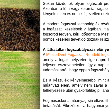
Sokan küzdenek olyan fogászati pro
Azonban a fém vagy kerámia, ragaszt
kényelmetlen és nem kifejezetten eszt
A modern fogászati technológiák révén
a fogászati kezelések világában. H
fogsorod legyen, kérj időpontot a Me
pontos kezelési tervet dolgoznak ki s
A láthatatlan fogszabályozás előnye
A
MesterDent Fogászati Rendelő fog
amely a fogak helyzetén igen apró 
teljesen észrevehetetlen, így a nap
tudomást arról, hogy éppen fogszabál
Ez a készülék kényelmesebb, mint a
műanyag elem, amely nem zavar a b
felhelyezése után gyakorlatilag pillan
Fogmosáskor a műanyag sín eltávolítha
betartását. Étkezéskor a hagyomány