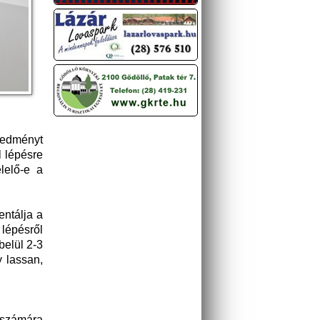
redményt
l lépésre
lelő-e a
entálja a
 lépésről
belül 2-3
y lassan,
 számára