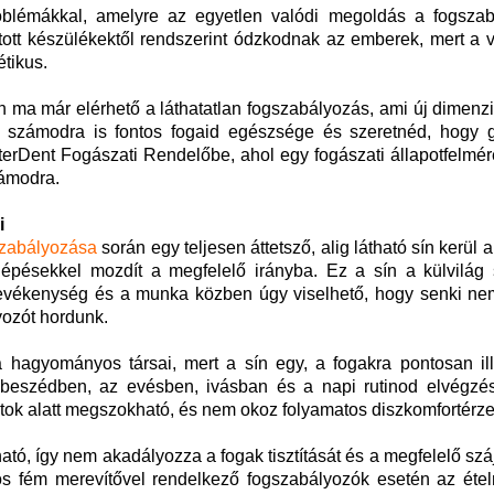
blémákkal, amelyre az egyetlen valódi megoldás a fogszab
ott készülékektől rendszerint ódzkodnak az emberek, mert a v
étikus.
 ma már elérhető a láthatatlan fogszabályozás, ami új dimenzió
a számodra is fontos fogaid egészsége és szeretnéd, hogy 
sterDent Fogászati Rendelőbe, ahol egy fogászati állapotfelmé
zámodra.
i
szabályozása
során egy teljesen áttetsző, alig látható sín kerül a
lépésekkel mozdít a megfelelő irányba. Ez a sín a külvilág
i tevékenység és a munka közben úgy viselhető, hogy senki ne
yozót hordunk.
 hagyományos társai, mert a sín egy, a fogakra pontosan il
eszédben, az evésben, ivásban és a napi rutinod elvégzé
atok alatt megszokható, és nem okoz folyamatos diszkomfortérze
tó, így nem akadályozza a fogak tisztítását és a megfelelő szá
os fém merevítővel rendelkező fogszabályozók esetén az éte