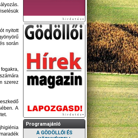
ályozás.
iselésük
t nyitott
gyönyörű
rés során
 fogakra,
 számára
m szerez
leszkedő
sében. A
tet.
Programajánló
jhigiénia
A GÖDÖLLŐI ÉS
lmaradék