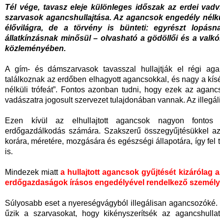
Tél vége, tavasz eleje különleges időszak az erdei vadvil
szarvasok
agancshullajtása. Az agancsok
engedély nélkü
élővilágra, de
a törvény is bünteti
: e
gyrészt lopásn
állatkínzás
nak minősül – olvasható a gödöllői és a valkói
közleményében
.
A gím- és dámszarvasok tavasszal hullajtják el régi aga
találkoznak az erdőben elhagyott agancsokkal, és nagy a kís
nélküli trófeát”. Fontos azonban tudni, hogy ezek az aganc
vadászatra jogosult szervezet tulajdonában vannak. Az illegáli
Ezen kívül az elhullajtott agancsok nagyon fontos i
erdőgazdálkodás számára. Szakszerű összegyűjtésükkel az
korára, méretére, mozgására és egészségi állapotára, így fel 
is.
Mindezek miatt
a
hullajtott agancsok
gyűjtés
é
t kizárólag
erdőgazdaságok írásos engedélyével rendelkező személy
Súlyosabb eset a nyereségvágyból illegálisan agancsozóké. 
űzik a szarvasokat, hogy kikényszerítsék az agancshullatá