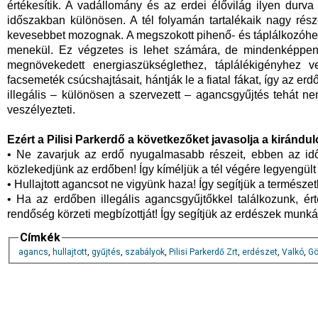
értékesítik. A vadállomány és az erdei élővilág ilyen durv
időszakban különösen. A tél folyamán tartalékaik nagy részé
kevesebbet mozognak. A megszokott pihenő- és táplálkozóhel
menekül. Ez végzetes is lehet számára, de mindenképpen 
megnövekedett energiaszükséglethez, táplálékigényhez 
facsemeték csúcshajtásait, hántják le a fiatal fákat, így az e
illegális – különösen a szervezett – agancsgyűjtés tehát 
veszélyezteti.
Ezért a Pilisi Parkerdő a következőket javasolja a kirándu
• Ne zavarjuk az erdő nyugalmasabb részeit, ebben az idős
közlekedjünk az erdőben! Így kíméljük a tél végére legyengült
• Hullajtott agancsot ne vigyünk haza! Így segítjük a termész
• Ha az erdőben illegális agancsgyűjtőkkel találkozunk, érte
rendőség körzeti megbízottját! Így segítjük az erdészek munkáj
Címkék
agancs
,
hullajtott
,
gyűjtés
,
szabályok
,
Pilisi Parkerdő Zrt
,
erdészet
,
Valkó
,
Gö