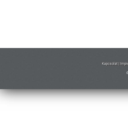
Kapcsolat
|
Imp
©