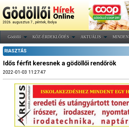
2026. augusztus 7., péntek, Ibolya
Gödöllő
KÖZ-ÉRDEKLŐDÉS
AKTUÁLIS
MINDEN
RIASZTÁS
Idős férfit keresnek a gödöllői rendőrök
2022-01-03 11:27:47