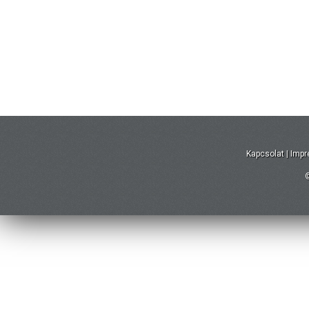
Kapcsolat
|
Imp
©