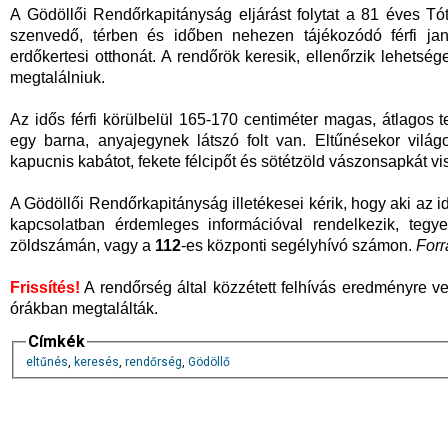
A Gödöllői Rendőrkapitányság eljárást folytat a 81 éves 
szenvedő, térben és időben nehezen tájékozódó férfi jan
erdőkertesi otthonát. A rendőrök keresik, ellenőrzik lehetség
megtalálniuk.
Az idős férfi körülbelül 165-170 centiméter magas, átlagos tes
egy barna, anyajegynek látszó folt van. Eltűnésekor vilá
kapucnis kabátot, fekete félcipőt és sötétzöld vászonsapkát vis
A Gödöllői Rendőrkapitányság illetékesei kérik, hogy aki az idős
kapcsolatban érdemleges információval rendelkezik, tegy
zöldszámán, vagy a
112
-es központi segélyhívó számon.
Forr
Frissítés!
A rendőrség által közzétett felhívás eredményre veze
órákban megtalálták.
Címkék
eltűnés
,
keresés
,
rendőrség
,
Gödöllő