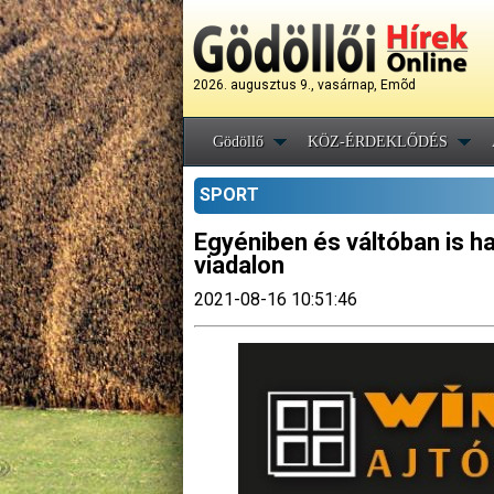
2026. augusztus 9., vasárnap, Emõd
Gödöllő
KÖZ-ÉRDEKLŐDÉS
SPORT
Egyéniben és váltóban is har
viadalon
2021-08-16 10:51:46