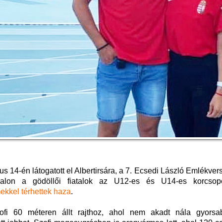
s 14-én látogatott el Albertirsára, a 7. Ecsedi László Emlékver
alon a gödöllői fiatalok az U12-es és U14-es korcsop
ekkel térhettek haza
.
fi 60 méteren állt rajthoz, ahol nem akadt nála gyorsa