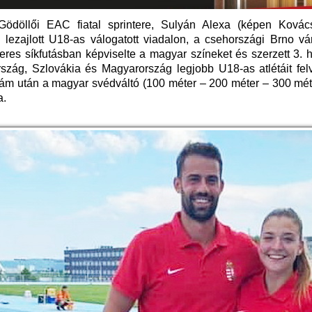
Gödöllői EAC fiatal sprintere, Sulyán Alexa (képen Kovác
 lezajlott U18-as válogatott viadalon, a csehországi Brno vá
res síkfutásban képviselte a magyar színeket és szerzett 3. 
szág, Szlovákia és Magyarország legjobb U18-as atlétáit felv
ám után a magyar svédváltó (100 méter – 200 méter – 300 mét
a.