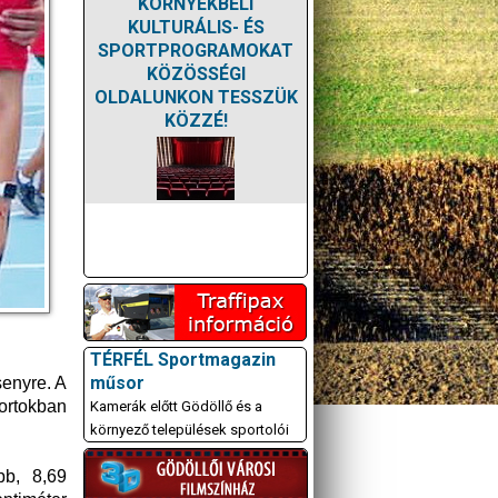
KÖRNYÉKBELI
KULTURÁLIS- ÉS
SPORTPROGRAMOKAT
KÖZÖSSÉGI
OLDALUNKON TESSZÜK
KÖZZÉ!
TÉRFÉL Sportmagazin
műsor
senyre. A
ortokban
Kamerák előtt Gödöllő és a
környező települések sportolói
bb, 8,69