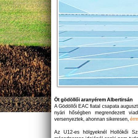
Öt gödöllői aranyérem Albertirsán
A Gödöllői EAC fiatal csapata augusztu
nyári hőségben megrendezett viad
versenyeztek, ahonnan sikeresen,
érm
Az U12-es hölgyeknél Hollókői Szo