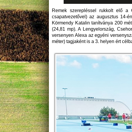
Remek szerepléssel rukkolt elő a 
csapatvezetővel) az augusztus 14-én
Körmendy Katalin tanítványa 200 méte
(24,81 mp). A Lengyelország, Csehor
versenyen Alexa az egyéni versenysz
méter) tagjaként is a 3. helyen ért célb