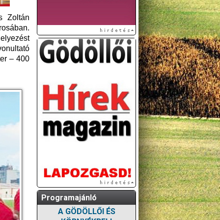
s Zoltán
rosában.
helyezést
onultató
er – 400
Programajánló
A GÖDÖLLŐI ÉS