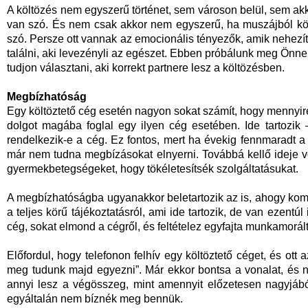
A költözés nem egyszerű történet, sem városon belül, sem akko
van szó. És nem csak akkor nem egyszerű, ha muszájból költ
szó. Persze ott vannak az emocionális tényezők, amik nehezíti
találni, aki levezényli az egészet. Ebben próbálunk meg Önnek 
tudjon választani, aki korrekt partnere lesz a költözésben.
Megbízhatóság
Egy költöztető cég esetén nagyon sokat számít, hogy mennyi
dolgot magába foglal egy ilyen cég esetében. Ide tartozik 
rendelkezik-e a cég. Ez fontos, mert ha évekig fennmaradt a 
már nem tudna megbízásokat elnyerni. Továbbá kellő ideje v
gyermekbetegségeket, hogy tökéletesítsék szolgáltatásukat.
A megbízhatóságba ugyanakkor beletartozik az is, ahogy kommu
a teljes körű tájékoztatásról, ami ide tartozik, de van ezent
cég, sokat elmond a cégről, és feltételez egyfajta munkamorált
Előfordul, hogy telefonon felhív egy költöztető céget, és ott 
meg tudunk majd egyezni”. Már ekkor bontsa a vonalat, és n
annyi lesz a végösszeg, mint amennyit előzetesen nagyjábó
egyáltalán nem bíznék meg bennük.