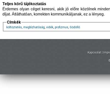
Teljes körű tájékoztatás
Érdemes olyan céget keresni, akik jó előre közölnek minden 
díjat. Átláthatóan, korrekten kommunikáljanak, ez a lényeg.
Címkék
költöztetés
,
megbízhatóság
,
vidék
,
profizmus
,
Gödöllő
Kapcsolat
|
Imp
©