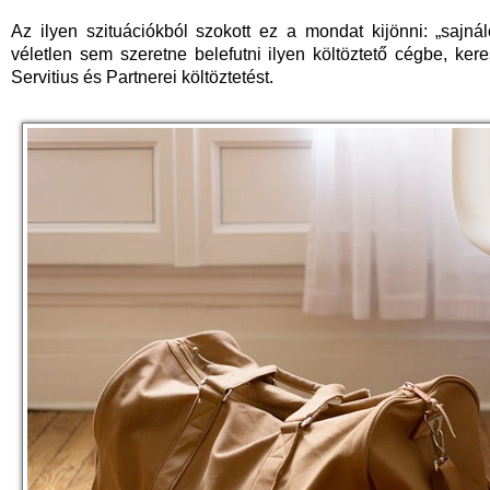
Az ilyen szituációkból szokott ez a mondat kijönni: „sajná
véletlen sem szeretne belefutni ilyen költöztető cégbe, ke
Servitius és Partnerei költöztetést.