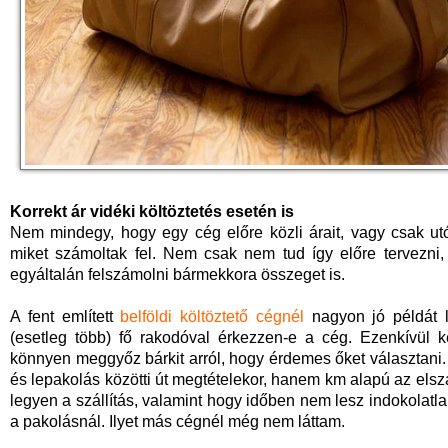
Korrekt ár vidéki költöztetés esetén is
Nem mindegy, hogy egy cég előre közli árait, vagy csak utó
miket számoltak fel. Nem csak nem tud így előre tervezni,
egyáltalán felszámolni bármekkora összeget is.
A fent említett
belföldi költöztető cégnél
nagyon jó példát l
(esetleg több) fő rakodóval érkezzen-e a cég. Ezenkívül 
könnyen meggyőz bárkit arról, hogy érdemes őket választani. 
és lepakolás közötti út megtételekor, hanem km alapú az elsz
legyen a szállítás, valamint hogy időben nem lesz indokolatla
a pakolásnál. Ilyet más cégnél még nem láttam.