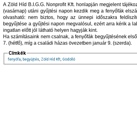
A Zöld Híd B.I.G.G. Nonprofit Kft. honlapján megjelent tájéko
(vasárnap) utáni gyűjtési napon kezdik meg a fenyőfák elszál
olvasható: nem biztos, hogy az ünnepi időszakra feldíszí
begyűjtése a gyűjtési napon megvalósul, ezért arra kérik a la
ingatlan előtt jól látható helyen hagyják kint.
Ha számításaink nem csalnak, a fenyőfák begyűjtésének első
7. (hétfő), míg a családi házas övezetben január 9. (szerda).
Címkék
fenyőfa
,
begyűjtés
,
Zöld Híd Kft
,
Gödöllő