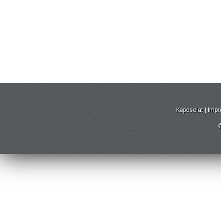
Kapcsolat
|
Imp
©