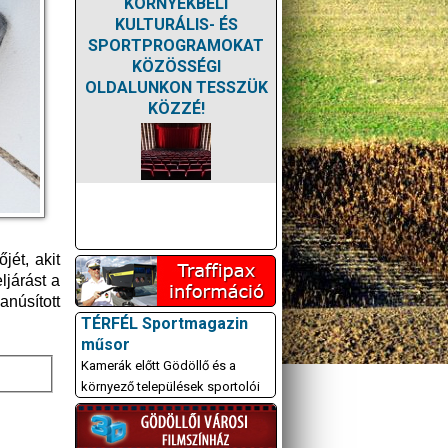
KÖRNYÉKBELI
KULTURÁLIS- ÉS
SPORTPROGRAMOKAT
KÖZÖSSÉGI
OLDALUNKON TESSZÜK
KÖZZÉ!
jét, akit
ljárást a
anúsított
TÉRFÉL Sportmagazin
műsor
Kamerák előtt Gödöllő és a
környező települések sportolói