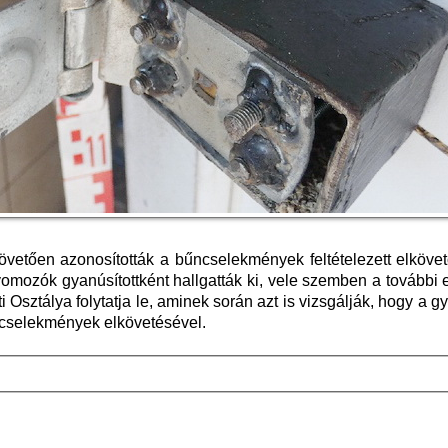
övetően azonosították a bűncselekmények feltételezett elkövető
yomozók gyanúsítottként hallgatták ki, vele szemben a további e
Osztálya folytatja le, aminek során azt is vizsgálják, hogy a gy
cselekmények elkövetésével.