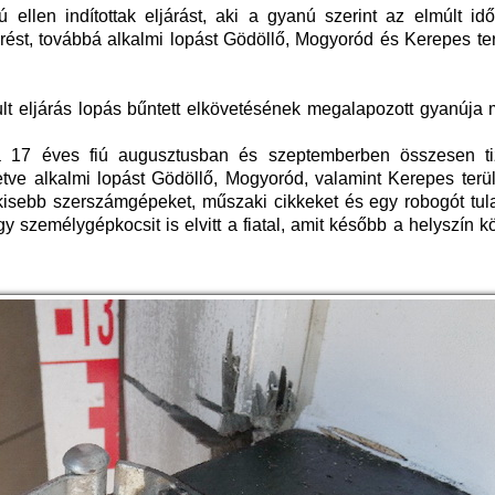
iú ellen indítottak eljárást, aki a gyanú szerint az elmúlt i
örést, továbbá alkalmi lopást Gödöllő, Mogyoród és Kerepes te
t eljárás lopás bűntett elkövetésének megalapozott gyanúja m
a 17 éves fiú augusztusban és szeptemberben összesen t
letve alkalmi lopást Gödöllő, Mogyoród, valamint Kerepes terü
kisebb szerszámgépeket, műszaki cikkeket és egy robogót tula
y személygépkocsit is elvitt a fiatal, amit később a helyszín 