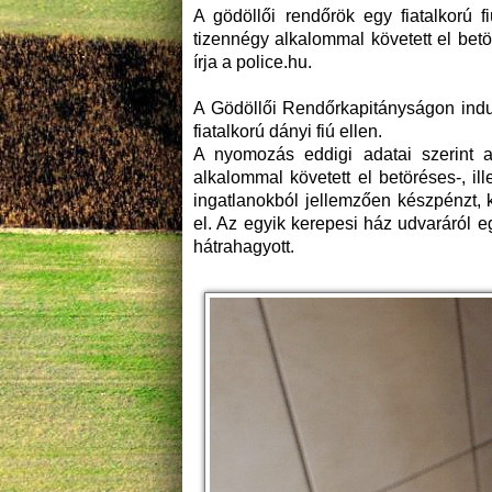
A gödöllői rendőrök egy fiatalkorú f
tizennégy alkalommal követett el bet
írja a police.hu.
A Gödöllői Rendőrkapitányságon indul
fiatalkorú dányi fiú ellen.
A nyomozás eddigi adatai szerint 
alkalommal követett el betöréses-, il
ingatlanokból jellemzően készpénzt, 
el. Az egyik kerepesi ház udvaráról eg
hátrahagyott.