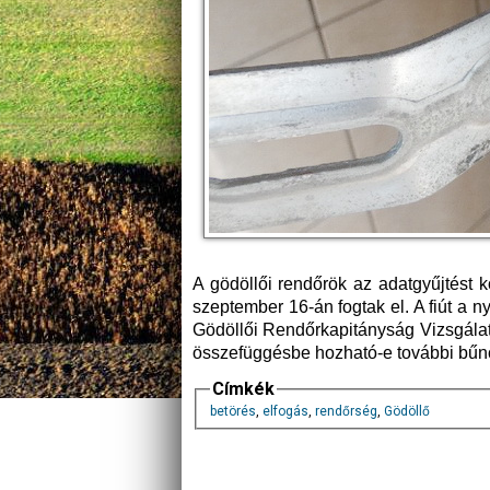
A gödöllői rendőrök az adatgyűjtést k
szeptember 16-án fogtak el. A fiút a n
Gödöllői Rendőrkapitányság Vizsgálati 
összefüggésbe hozható-e további bűn
Címkék
betörés
,
elfogás
,
rendőrség
,
Gödöllő