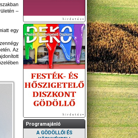
dőszakban
rületén –
iatt egy
izennégy
letén. Az
jdonított
közelében
Programajánló
A GÖDÖLLŐI ÉS