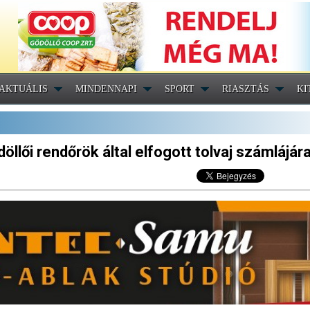
AKTUÁLIS
MINDENNAPI
SPORT
RIASZTÁS
KI
öllői rendőrök által elfogott tolvaj számlájár