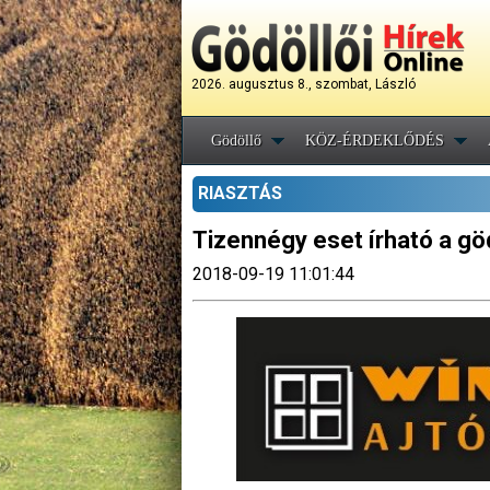
2026. augusztus 8., szombat, László
Gödöllő
KÖZ-ÉRDEKLŐDÉS
RIASZTÁS
Tizennégy eset írható a göd
2018-09-19 11:01:44