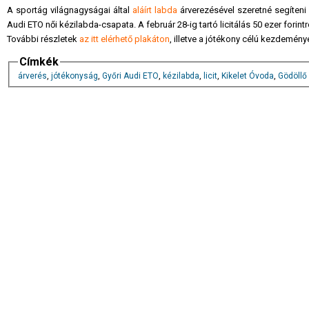
A sportág világnagyságai által
aláírt labda
árverezésével szeretné segíteni 
Audi ETO női kézilabda-csapata. A február 28-ig tartó licitálás 50 ezer forint
További részletek
az itt elérhető plakáton
, illetve a jótékony célú kezdemén
Címkék
árverés
,
jótékonyság
,
Győri Audi ETO
,
kézilabda
,
licit
,
Kikelet Óvoda
,
Gödöllő