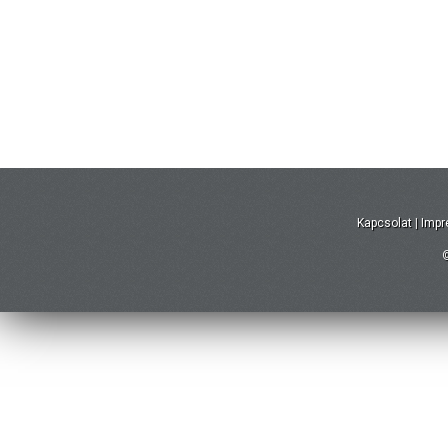
Kapcsolat
|
Imp
©