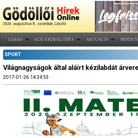
2026. augusztus 8., szombat, László
Gödöllő
KÖZ-ÉRDEKLŐDÉS
AKTUÁLIS
MINDEN
SPORT
Világnagyságok által aláírt kézilabdát árver
2017-01-26 14:34:53