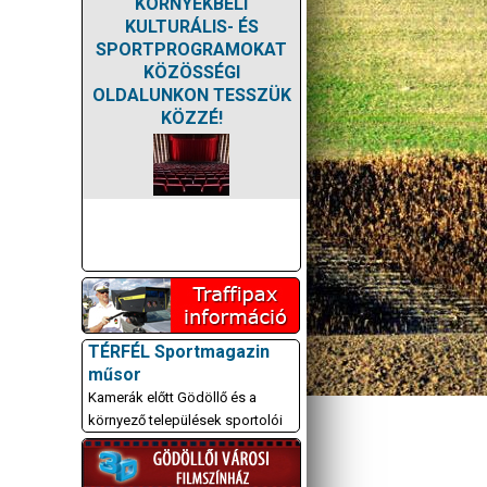
KÖRNYÉKBELI
KULTURÁLIS- ÉS
SPORTPROGRAMOKAT
KÖZÖSSÉGI
OLDALUNKON TESSZÜK
KÖZZÉ!
TÉRFÉL Sportmagazin
műsor
Kamerák előtt Gödöllő és a
környező települések sportolói