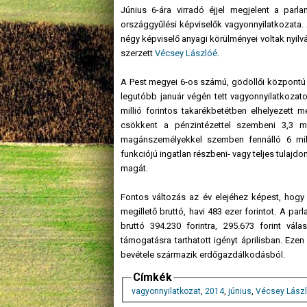
Június 6-ára virradó éjjel megjelent a par
országgyűlési képviselők vagyonnyilatkozata
négy képviselő anyagi körülményei voltak nyi
szerzett
Vécsey Lászlóé
.
A Pest megyei 6-os számú, gödöllői központú 
legutóbb január végén tett vagyonnyilatkozato
millió forintos takarékbetétben elhelyezett m
csökkent a pénzintézettel szembeni 3,3 mi
magánszemélyekkel szemben fennálló 6 mil
funkciójú ingatlan részbeni- vagy teljes tulaj
magát.
Fontos változás az év elejéhez képest, hog
megillető bruttó, havi 483 ezer forintot. A par
bruttó 394.230 forintra, 295.673 forint válas
támogatásra tarthatott igényt áprilisban. Ezen
bevétele származik erdőgazdálkodásból.
Címkék
vagyonnyilatkozat
,
2014
,
június
,
Vécsey Lász