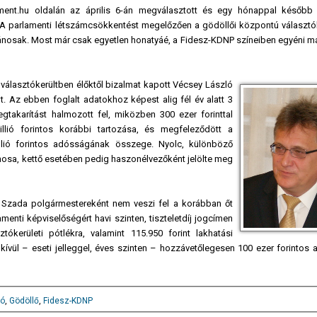
lament.hu oldalán az április 6-án megválasztott és egy hónappal később 
. A parlamenti létszámcsökkentést megelőzően a gödöllői központú választó
lvánosak. Most már csak egyetlen honatyáé, a Fidesz-KDNP színeiben egyéni 
választókerültben élőktől bizalmat kapott Vécsey László
t. Az ebben foglalt adatokhoz képest alig fél év alatt 3
egtakarítást halmozott fel, miközben 300 ezer forinttal
llió forintos korábbi tartozása, és megfeleződött a
lió forintos adósságának összege. Nyolc, különböző
donosa, kettő esetében pedig haszonélvezőként jelölte meg
y Szada polgármestereként nem veszi fel a korábban őt
lamenti képviselőségért havi szinten, tiszteletdíj jogcímen
ztókerületi pótlékra, valamint 115.950 forint lakhatási
 kívül – eseti jelleggel, éves szinten – hozzávetőlegesen 100 ezer forintos
ló
,
Gödöllő
,
Fidesz-KDNP