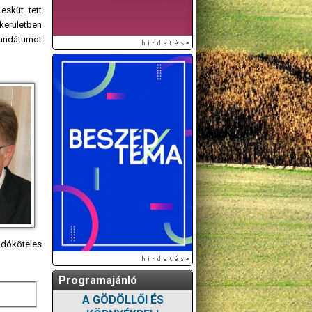
esküt tett
kerületben
mandátumot
 adóköteles
Programajánló
A GÖDÖLLŐI ÉS