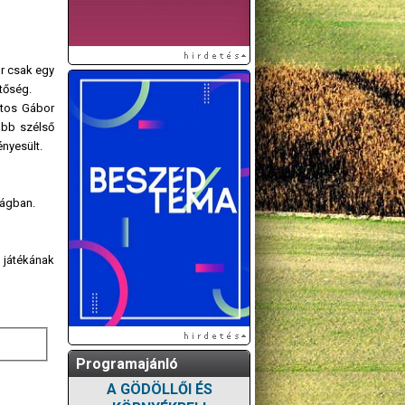
r csak egy
etőség.
rtos Gábor
obb szélső
nyesült.
ságban.
 játékának
Programajánló
A GÖDÖLLŐI ÉS