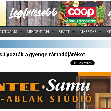
AKTUÁLIS
MINDENNAPI
SPORT
RIASZTÁS
KI
súlyozták a gyenge támadójátékot