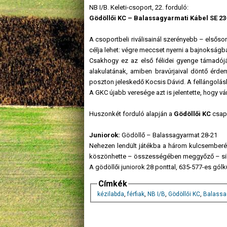
NB I/B. Keleti-csoport, 22. forduló:
Gödöllői KC – Balassagyarmati Kábel SE 23
A csoportbeli riválisainál szerényebb – első
célja lehet: végre meccset nyerni a bajnokságba
Csakhogy ez az első félidei gyenge támadójá
alakulatának, amiben bravúrjaival döntő érde
poszton jeleskedő Kocsis Dávid. A fellángolásb
A GKC újabb veresége azt is jelentette, hogy vá
Huszonkét forduló alapján a
Gödöllői KC
csapa
Juniorok:
Gödöllő – Balassagyarmat 28-21
Nehezen lendült játékba a három kulcsemberét 
köszönhette – összességében meggyőző – sik
A gödöllői juniorok 28 ponttal, 635-577-es gó
Címkék
kézilabda
,
férfiak
,
NB I/B
,
Gödöllői KC
,
Balassa