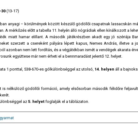
-30
(13-17)
sorban anyagi – körülmények között készülő gödöllői csapatnak lassacskán má
n. A mérkőzés előtt a tabella 11. helyén álló nógrádiak ellen kínálkozott a leh
ték miatt hamar elillant. A második játékrészben akadt egy jó szériája Ba
meket szerzett a csereként pályára lépett kapus, Nemes András, illetve a j
ól azonban nem lett fordítás, és a végjátékban ismét a vendégek akarata érvé
rosunk együttese már nem érheti el a bennmaradást jelentő 12. helyet.
ta 1 ponttal, 538-670-es gólkülönbséggel az utolsó,
14. helyen
áll a bajnok
is nélkülöző gödöllői formáció, amely elsősorban második félidőre feljavult
erét.
lkülönbséggel az
5. helyet
foglalják el a táblázaton.
gyarmat