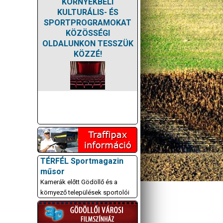
KÖRNYÉKBELI
KULTURÁLIS- ÉS
SPORTPROGRAMOKAT
KÖZÖSSÉGI
OLDALUNKON TESSZÜK
KÖZZÉ!
TÉRFÉL Sportmagazin
műsor
Kamerák előtt Gödöllő és a
környező települések sportolói