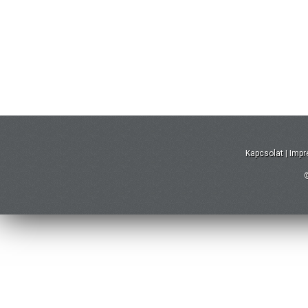
Kapcsolat
|
Imp
©