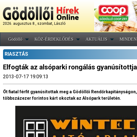
2026. augusztus 8., szombat, László
Gödöllő
KÖZ-ÉRDEKLŐDÉS
AKTUÁLIS
MINDEN
RIASZTÁS
Elfogták az alsóparki rongálás gyanúsítottja
2013-07-17 19:09:13
Öt fiatal férfit gyanúsítottak meg a Gödöllői Rendőrkapitányságon, 
többszázezer forintos kárt okoztak az Alsópark területén.