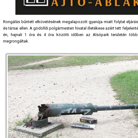
Rongálás bűntett elkövetésének megalapozott gyanúja miatt folytat eljárá
és társai ellen. A gödöllői polgármesteri hivatal illetékese azért tett feljelen
én, hajnali 1 óra és 4 óra közötti időben az Alsópark területén több v
megrongáltak.