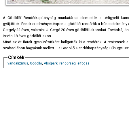
A Gödöllői Rendőrkapitányság munkatársai elemezték a térfigyelő kamer
gyűjtöttek. Ennek eredményeképpen a gödöllői rendőrök a bűncselekmény elk
Gergely 22 éves, valamint U. Gergő 20 éves gödöllői lakosokat. Továbbá, ön
István 18 éves gödöllői lakos.
Mind az öt fiatalt gyanúsítottként hallgatták ki a rendőrök. A renitensek 
szabadlábon hagyásuk mellett – a Gödöllői Rendőrkapitányság Bűnügyi Osztál
Címkék
vandalizmus
,
Gödöllő
,
Alsópark
,
rendőrség
,
elfogás