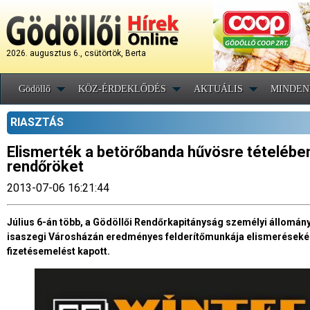
2026. augusztus 6., csütörtök, Berta
Gödöllő
KÖZ-ÉRDEKLŐDÉS
AKTUÁLIS
MINDEN
RIASZTÁS
Elismerték a betörőbanda hűvösre tételébe
rendőröket
2013-07-06 16:21:44
Július 6-án több, a Gödöllői Rendőrkapitányság személyi állomány
isaszegi Városházán eredményes felderítőmunkája elismeréseként. V
fizetésemelést kapott.