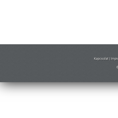
Kapcsolat
|
Imp
©