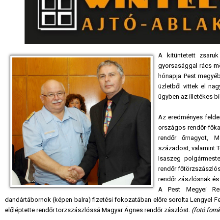
A kitüntetett zsaru
gyorsasággal rács m
hónapja Pest megyéb
üzletből vittek el n
ügyben az illetékes bí
Az eredményes felder
országos rendőr-főkap
rendőr őrnagyot, M
századost, valamint Tó
Isaszeg polgármeste
rendőr főtörzszászló
rendőr zászlósnak és
A Pest Megyei Rend
dandártábornok (képen balra) fizetési fokozatában előre sorolta Lengyel Fe
előléptette rendőr törzszászlóssá Magyar Ágnes rendőr zászlóst.
(fotó forr