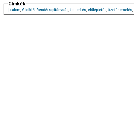
Címkék
jutalom
,
Gödöllői Rendőrkapitányság
,
felderítés
,
előléptetés
,
fizetésemelés
,