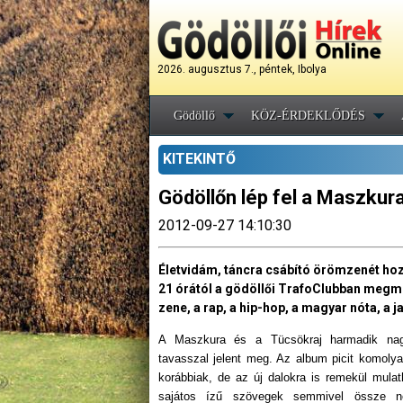
2026. augusztus 7., péntek, Ibolya
Gödöllő
KÖZ-ÉRDEKLŐDÉS
KITEKINTŐ
Gödöllőn lép fel a Maszkur
2012-09-27 14:10:30
Életvidám, táncra csábító örömzenét hoz
21 órától a gödöllői TrafoClubban megmut
zene, a rap, a hip-hop, a magyar nóta, a j
A Maszkura és a Tücsökraj harmadik n
tavasszal jelent meg. Az album picit komoly
korábbiak, de az új dalokra is remekül mula
sajátos ízű szövegek semmivel össze ne