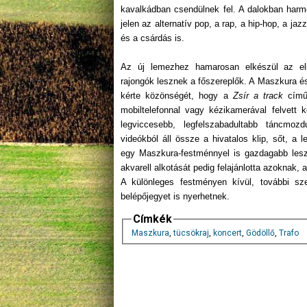
kavalkádban csendülnek fel. A dalokban harm
jelen az alternatív pop, a rap, a hip-hop, a ja
és a csárdás is.
Az új lemezhez hamarosan elkészül az el
rajongók lesznek a főszereplők. A Maszkura és
kérte közönségét, hogy a
Zsír a track
című 
mobiltelefonnal vagy kézikamerával felvett k
legviccesebb, legfelszabadultabb táncmozdu
videókból áll össze a hivatalos klip, sőt, a 
egy Maszkura-festménnyel is gazdagabb lesz.
akvarell alkotását pedig felajánlotta azoknak, 
A különleges festményen kívül, további sz
belépőjegyet is nyerhetnek.
Címkék
Maszkura
,
tücsökraj
,
koncert
,
Gödöllő
,
Trafo