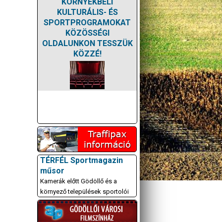
KÖRNYÉKBELI
KULTURÁLIS- ÉS
SPORTPROGRAMOKAT
KÖZÖSSÉGI
OLDALUNKON TESSZÜK
KÖZZÉ!
TÉRFÉL Sportmagazin
műsor
Kamerák előtt Gödöllő és a
környező települések sportolói