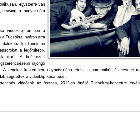
onikusan, egyszerre van
zz, a swing, a magyar nóta
ső videóklip, amiben a
 a Tücsökraj nyáron arra
dalukhoz küldjenek be
épsorokat a legőrültebb,
lataikról. A beérkezett
legszerencsésebb rajongó
 A zenekar frontembere ugyanis néha leteszi a harmonikát, és ecsetet ra
akik segítették a videóklip készítését.
erencsés videósok az összes, 2012-es önálló Tücsökraj-koncertre érvé