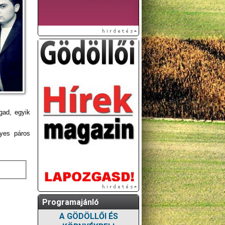
gad, egyik
nyes páros
Programajánló
A GÖDÖLLŐI ÉS