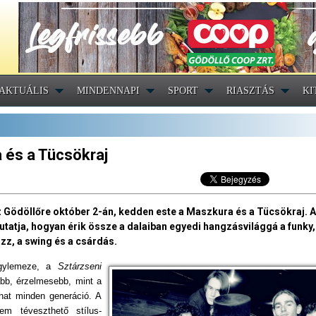
AKTUÁLIS
MINDENNAPI
SPORT
RIASZTÁS
KI
a és a Tücsökraj
 Gödöllőre október 2-án, kedden este a Maszkura és a Tücsökraj. 
atja, hogyan érik össze a dalaiban egyedi hangzásvilággá a funky, 
azz, a swing és a csárdás.
agylemeze, a
Sztárzseni
abb, érzelmesebb, mint a
that minden generáció. A
m téveszthető stílus-