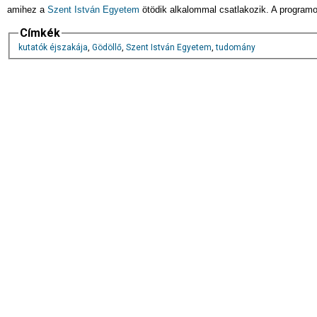
amihez a
Szent István Egyetem
ötödik alkalommal csatlakozik. A programo
Címkék
kutatók éjszakája
,
Gödöllő
,
Szent István Egyetem
,
tudomány