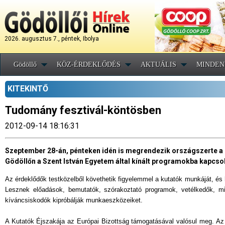
2026. augusztus 7., péntek, Ibolya
Gödöllő
KÖZ-ÉRDEKLŐDÉS
AKTUÁLIS
MINDEN
KITEKINTŐ
Tudomány fesztivál-köntösben
2012-09-14 18:16:31
Szeptember 28-án, pénteken idén is megrendezik országszerte a 
Gödöllőn a Szent István Egyetem által kínált programokba kapcso
Az érdeklődők testközelből követhetik figyelemmel a kutatók munkáját, és
Lesznek előadások, bemutatók, szórakoztató programok, vetélkedők, m
kíváncsiskodók kipróbálják munkaeszközeiket.
A Kutatók Éjszakája az Európai Bizottság támogatásával valósul meg. Az 