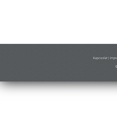
Kapcsolat
|
Imp
©