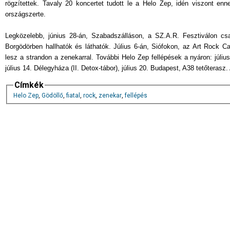
rögzítettek. Tavaly 20 koncertet tudott le a Helo Zep, idén viszont enn
országszerte.
Legközelebb, június 28-án, Szabadszálláson, a SZ.A.R. Fesztiválon c
Borgödörben hallhatók és láthatók. Július 6-án, Siófokon, az Art Rock Ca
lesz a strandon a zenekarral. További Helo Zep fellépések a nyáron: júliu
július 14. Délegyháza (II. Detox-tábor), július 20. Budapest, A38 tetőterasz. 
Címkék
Helo Zep
,
Gödöllő
,
fiatal
,
rock
,
zenekar
,
fellépés