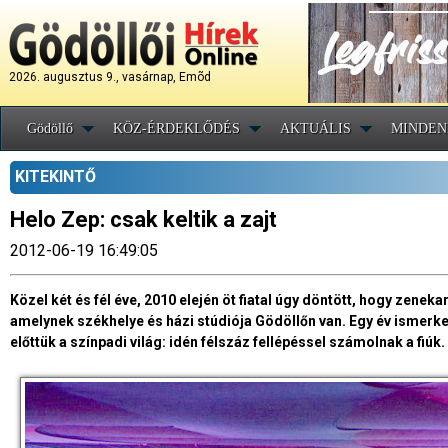
2026. augusztus 9., vasárnap, Emõd
Gödöllő
KÖZ-ÉRDEKLŐDÉS
AKTUÁLIS
MINDEN
KITEKINTŐ
Helo Zep: csak keltik a zajt
2012-06-19 16:49:05
Közel két és fél éve, 2010 elején öt fiatal úgy döntött, hogy zeneka
amelynek székhelye és házi stúdiója Gödöllőn van. Egy év ismerke
előttük a színpadi világ: idén félszáz fellépéssel számolnak a fiúk.