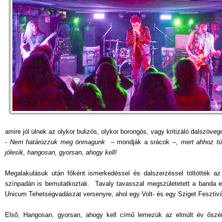
amire jól ülnek az olykor bulizós, olykor borongós, vagy kritizáló dalszöveg
- Nem határozzuk meg önmagunk
– mondják a srácok –,
mert ahhoz tú
jólesik, hangosan, gyorsan, ahogy kell!
Megalakulásuk után főként ismerkedéssel és dalszerzéssel töltötték az
színpadán is bemutatkoztak. Tavaly tavasszal megszületetett a banda e
Unicum Tehetségvadászat versenyre, ahol egy Volt- és egy Sziget Fesztivál
Első, Hangosan, gyorsan, ahogy kell című lemezük az elmúlt év őszén 