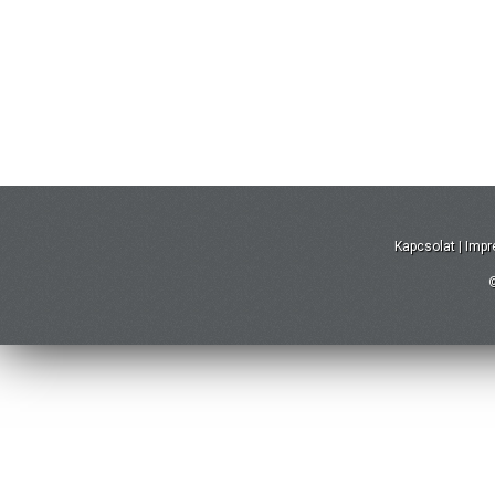
Kapcsolat
|
Imp
©