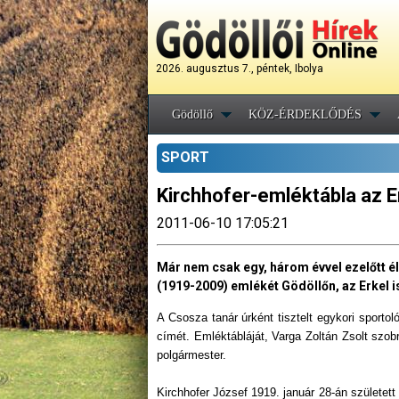
2026. augusztus 7., péntek, Ibolya
Gödöllő
KÖZ-ÉRDEKLŐDÉS
SPORT
Kirchhofer-emléktábla az E
2011-06-10 17:05:21
Már nem csak egy, három évvel ezelőtt él
(1919-2009) emlékét Gödöllőn, az Erkel i
A Csosza tanár úrként tisztelt egykori sportol
címét. Emléktábláját, Varga Zoltán Zsolt sz
polgármester.
Kirchhofer József 1919. január 28-án született