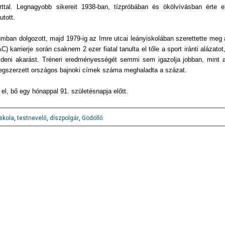
rttal. Legnagyobb sikereit 1938-ban, tízpróbában és ökölvívásban érte e
utott.
mban dolgozott, majd 1979-ig az Imre utcai leányiskolában szerettette meg
 karrierje során csaknem 2 ezer fiatal tanulta el tőle a sport iránti alázatot,
zdeni akarást. Tréneri eredményességét semmi sem igazolja jobban, mint 
megszerzett országos bajnoki címek száma meghaladta a százat.
el, bő egy hónappal 91. születésnapja előtt.
iskola
,
testnevelő
,
díszpolgár
,
Gödöllő