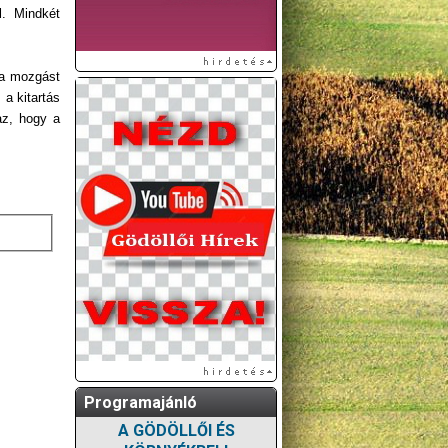
l. Mindkét
 a mozgást
 a kitartás
az, hogy a
Programajánló
A GÖDÖLLŐI ÉS