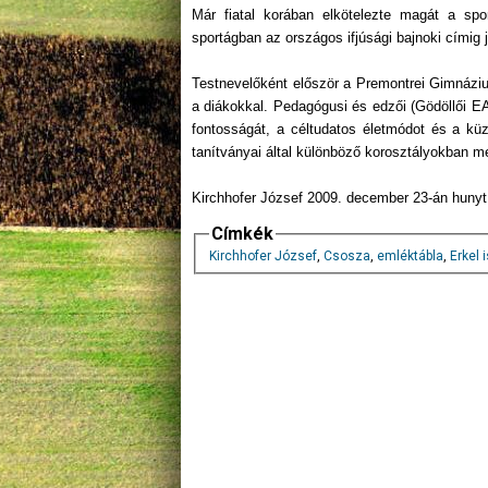
Már fiatal korában elkötelezte magát a spo
sportágban az országos ifjúsági bajnoki címig j
Testnevelőként először a Premontrei Gimnáziu
a diákokkal. Pedagógusi és edzői (Gödöllői EAC)
fontosságát, a céltudatos életmódot és a kü
tanítványai által különböző korosztályokban 
Kirchhofer József 2009. december 23-án hunyt 
Címkék
Kirchhofer József
,
Csosza
,
emléktábla
,
Erkel 