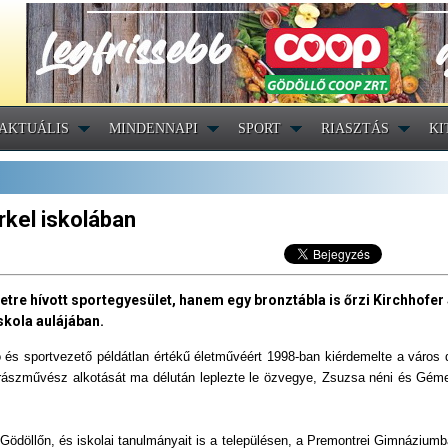
AKTUÁLIS
MINDENNAPI
SPORT
RIASZTÁS
KI
rkel iskolában
etre hívott sportegyesület, hanem egy bronztábla is őrzi Kirchhofer
skola aulájában.
ó és sportvezető példátlan értékű életművéért 1998-ban kiérdemelte a város 
obrászművész alkotását ma délután leplezte le özvegye, Zsuzsa néni és Gém
 Gödöllőn, és iskolai tanulmányait is a településen, a Premontrei Gimnázium