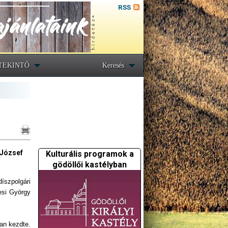
RSS
TEKINTŐ
Keresés
 József
Kulturális programok a
gödöllői kastélyban
díszpolgári
esi György
ban kezdte.