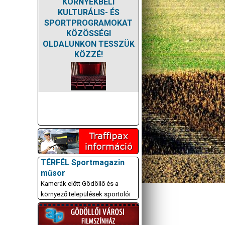
KÖRNYÉKBELI
KULTURÁLIS- ÉS
SPORTPROGRAMOKAT
KÖZÖSSÉGI
OLDALUNKON TESSZÜK
KÖZZÉ!
TÉRFÉL Sportmagazin
műsor
Kamerák előtt Gödöllő és a
környező települések sportolói