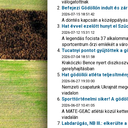
válogatottnak
Befejezi Gödöllőn indult és zár
2026-07-15 18:51:42
A döntés kapcsán a középpályás ú
Hat évvel ezelőtt hunyt el Szű
2026-07-12 15:31:12
A legendás focista 37 alkalommal
sportcentrum őrzi emlékét a vár
Tucatnyi pontot gyűjtöttek a g
2026-07-04 18:51:58
Krakóczki Bence nyert diszkoszve
gerelyhajításban
Hat gödöllői atléta teljesítmén
2026-06-27 19:33:00
Nemzeti csapatunk Ukrajnát meg
viadalon
Sporttörténelmi siker! A gödö
2026-06-07 10:41:05
A MATE-GEAC atlétái közül ketten
viadalán
Labdarúgás, NB III.: elkerülte 