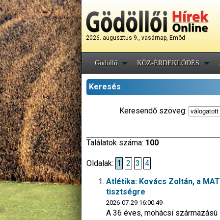
2026. augusztus 9., vasárnap, Emõd
Gödöllő
KÖZ-ÉRDEKLŐDÉS
Keresés
Keresendő szöveg:
Találatok száma:
100
Oldalak:
1
2
3
4
Atlétika: Kovács Zoltán, a MA
tisztségre
2026-07-29 16:00:49
A 36 éves, mohácsi származású sp