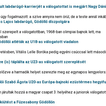
ult labdarúgó-karrierjét a válogatottat is megjárt Nagy Dáni
gy fogalmazott: a szíve annyira nem örül, de a teste annál inká
cs Lajos labdarúgó, Gödöllő díszpolgára
 szerepelt a válogatottban, 1968-ban olimpiai bajnok lett, ma
osban
ödöllői atléták az U18-as válogatott viadalon
tésben, Vitális Lelle Boróka pedig egyéni csúccsal lett másodi
ye (is) táplálta az U23-as válogatott szereplését
előzve a harmadik helyet szerezte meg az egynapos lengyelors
llői Szabó Ágota U20-as Európa-bajnoki ezüstérmes hegyif
 járultak hozzá a magyar csapat 3. helyéhez a juniorok válogatot
a kiütést a Füzesabony Gödöllőn