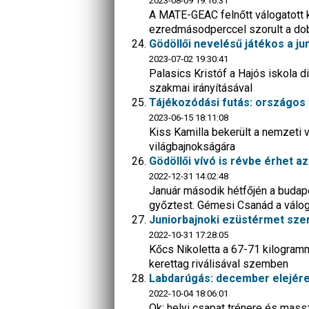
2023-08-09 19:16:31
A MATE-GEAC felnőtt válogatott 
ezredmásodperccel szorult a do
Gödöllői nevelésű játékos a ju
2023-07-02 19:30:41
Palasics Kristóf a Hajós iskola d
szakmai irányításával
Tájékozódási futás: országos v
2023-06-15 18:11:08
Kiss Kamilla bekerült a nemzeti v
világbajnokságára
Gödöllői vívó is révbe érhet a
2022-12-31 14:02:48
Január második hétfőjén a budap
győztest. Gémesi Csanád a váloga
Juniorbajnoki ezüstérmet szerz
2022-10-31 17:28:05
Kőcs Nikoletta a 67-71 kilogramm
kerettag riválisával szemben
Labdarúgás: december elejére
2022-10-04 18:06:01
Ok: helyi csapat trénere és mas