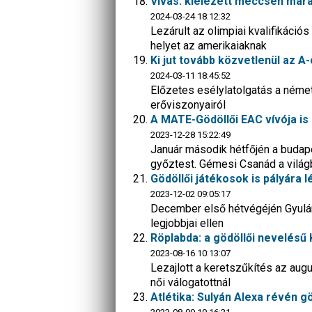
Vívás: kiélezett meccsen mar
2024-03-24 18:12:32
Lezárult az olimpiai kvalifikáci
helyet az amerikaiaknak
Ki jut tovább közvetlenül az 
2024-03-11 18:45:52
Előzetes esélylatolgatás a német, 
erőviszonyairól
A MATE-Gödöllői EAC vívója is
2023-12-28 15:22:49
Január második hétfőjén a budap
győztest. Gémesi Csanád a világb
Gödöllői játékosok is pályára
2023-12-02 09:05:17
December első hétvégéjén Gyulán
legjobbjai ellen
Röplabda: a gödöllői nevelésű
2023-08-16 10:13:07
Lezajlott a keretszűkítés az aug
női válogatottnál
Atlétika: Sulyán Alexa révén g