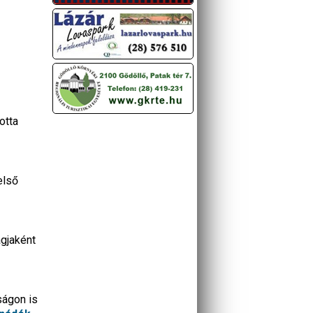
otta
első
agjaként
ságon is