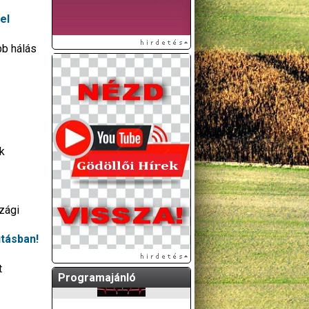
el
bb hálás
k
zági
utásban!
t
Programajánló