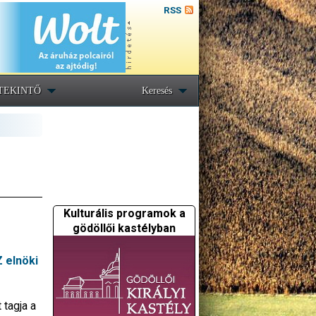
RSS
TEKINTŐ
Keresés
Kulturális programok a
gödöllői kastélyban
 elnöki
 tagja a