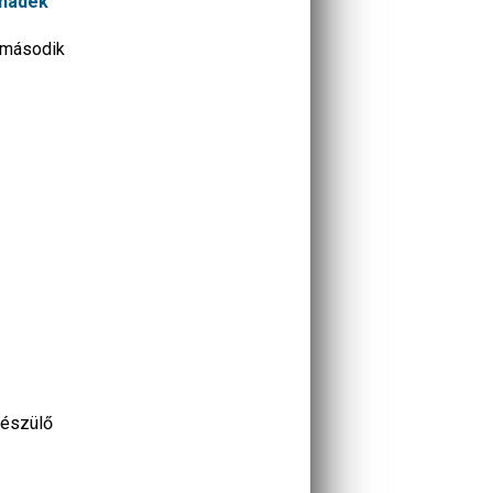
anádék
a második
készülő