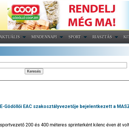
AKTUÁLIS
MINDENNAPI
SPORT
RIASZTÁS
KI
TE-Gödöllői EAC szakosztályvezetője bejelentkezett a MASZ
ortvezető 200 és 400 méteres sprinterként kilenc éven át volt