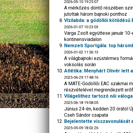
2026-05-10 19:25:07
A mérkőzés döntő részében szint
jutottak három bajnoki ponthoz
Vízilabda: a gödöllői kötődésű
2026-01-07 10:23:03
Varga Zsolt együttese január 10-
kontinensviadalon
Nemzeti Sportgála: top háromb
2026-01-02 11:56:13
A világbajnoki ezüstérmes formáci
voksolás során
Atlétika: Menyhárt Olivér lett
2025-06-29 17:48:16
A MATE-Gödöllői EAC szakmai műh
részvételével megrendezett erő
Világelithez tartozó női válog
2025-06-18 19:08:05
Június 24-én, kedden 20 órától Új
Cseh Sándor csapata
Bejelentette visszavonulását 
2025-05-09 18:02:26