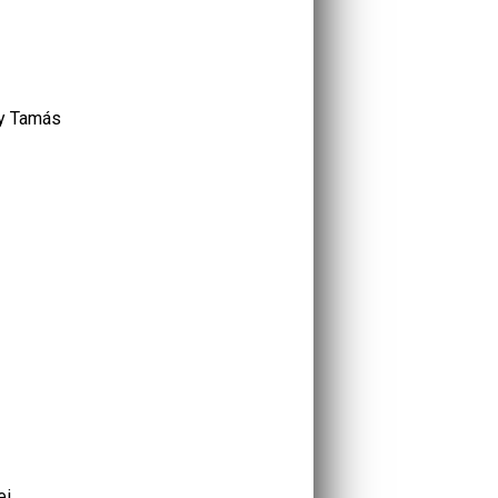
ry Tamás
ei