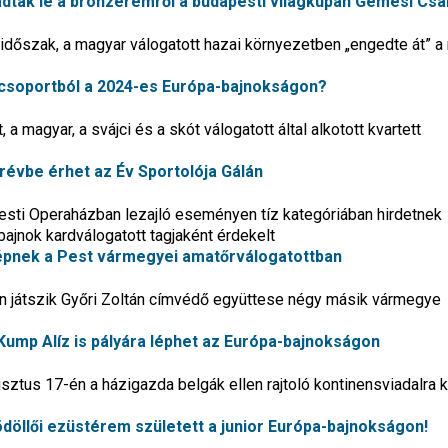
adtak le a bronzéremről a budapesti világkupán Gémesi Cs
ós időszak, a magyar válogatott hazai környezetben „engedte át” 
A-csoportból a 2024-es Európa-bajnokságon?
a magyar, a svájci és a skót válogatott által alkotott kvartett
 révbe érhet az Év Sportolója Gálán
esti Operaházban lezajló eseményen tíz kategóriában hirdetnek
ajnok kardválogatott tagjaként érdekelt
 lépnek a Pest vármegyei amatőrválogatottban
 játszik Győri Zoltán címvédő együttese négy másik vármegye
 Kump Alíz is pályára léphet az Európa-bajnokságon
usztus 17-én a házigazda belgák ellen rajtoló kontinensviadalra 
ödöllői ezüstérem született a junior Európa-bajnokságon!