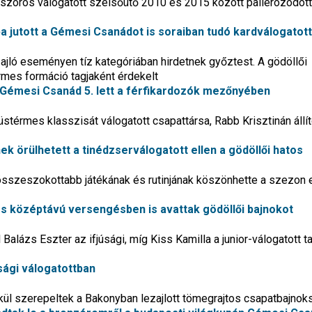
-szoros válogatott szélsőütő 2010 és 2015 között pallérozódott
a jutott a Gémesi Csanádot is soraiban tudó kardválogatott
jló eseményen tíz kategóriában hirdetnek győztest. A gödöllői
rmes formáció tagjaként érdekelt
 Gémesi Csanád 5. lett a férfikardozók mezőnyében
térmes klasszisát válogatott csapattársa, Rabb Krisztinán állít
ek örülhetett a tinédzserválogatott ellen a gödöllői hatos
összeszokottabb játékának és rutinjának köszönhette a szezon 
és középtávú versengésben is avattak gödöllői bajnokot
Balázs Eszter az ifjúsági, míg Kiss Kamilla a junior-válogatott t
úsági válogatottban
kül szerepeltek a Bakonyban lezajlott tömegrajtos csapatbajnok