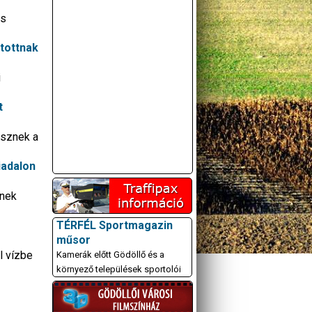
és
atottnak
i
t
lesznek a
iadalon
A GÖDÖLLŐI ÉS
KÖRNYÉKBELI
inek
KULTURÁLIS- ÉS
SPORTPROGRAMOKAT
TÉRFÉL Sportmagazin
KÖZÖSSÉGI
műsor
OLDALUNKON TESSZÜK
l vízbe
Kamerák előtt Gödöllő és a
KÖZZÉ!
környező települések sportolói