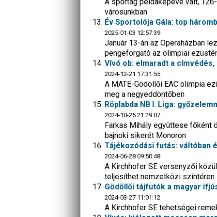
A sportág példaképévé vált, 126
városunkban
Év Sportolója Gála: top háromb
2025-01-03 12:57:39
Január 13-án az Operaházban leza
pengeforgató az olimpiai ezüsté
Vívó ob: elmaradt a címvédés,
2024-12-21 17:31:55
A MATE-Gödöllői EAC olimpia ezüs
meg a negyeddöntőben
Röplabda NB I. Liga: győzelemn
2024-10-25 21:29:07
Farkas Mihály együttese főként 
bajnoki sikerét Monoron
Tájékozódási futás: váltóban 
2024-06-28 09:50:48
A Kirchhofer SE versenyzői közül 
teljesíthet nemzetközi színtéren
Gödöllői tájfutók a magyar ifj
2024-03-27 11:01:12
A Kirchhofer SE tehetségei reme