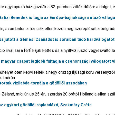
e egykapuzó házigazdák a 82. percben vitték dűlőre a dolgot, 
 Batizi Benedek is tagja az Európa-bajnokságra utazó válog
én, szombaton a franciák ellen kezdi meg szereplését a belgrád
a jutott a Gémesi Csanádot is soraiban tudó kardválogatot
ó riválisai a férfi kajak kettes és a nyíltvízi úszó vegyesváltó 
 a magyar csapat legjobb fiútagja a csehországi válogatott v
elyét öten képviselték a négy ország ifjúsági korú versenyző
felmérőn
atottak vízilabda-tornája a gödöllői uszodában
-Zéland, míg június 25-én, szerdán 20 órától Hollandia ellen szál
az egykori gödöllői röplabdázó, Szakmáry Gréta