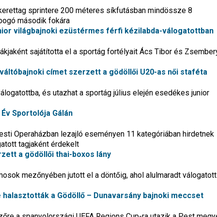
kerettag sprintere 200 méteres síkfutásban mindössze 8
bogó második fokára
nior világbajnoki ezüstérmes férfi kézilabda-válogatottban
iákjaként sajátította el a sportág fortélyait Ács Tibor és Zsembe
áltóbajnoki címet szerzett a gödöllői U20-as női staféta
álogatottba, és utazhat a sportág július elején esedékes junior
z Év Sportolója Gálán
esti Operaházban lezajló eseményen 11 kategóriában hirdetnek
tott tagjaként érdekelt
ett a gödöllői thai-boxos lány
osok mezőnyében jutott el a döntőig, ahol alulmaradt válogatott
 halasztották a Gödöllő – Dunavarsány bajnoki meccset
szőre a spanyolországi UEFA Regions Cup-ra utazik a Pest megy