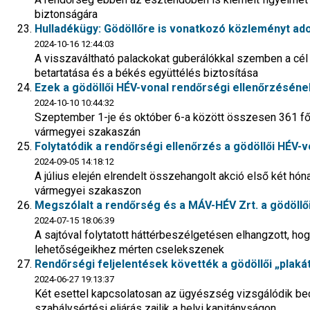
biztonságára
Hulladékügy: Gödöllőre is vonatkozó közleményt ado
2024-10-16 12:44:03
A visszaváltható palackokat guberálókkal szemben a cél
betartatása és a békés együttélés biztosítása
Ezek a gödöllői HÉV-vonal rendőrségi ellenőrzéséne
2024-10-10 10:44:32
Szeptember 1-je és október 6-a között összesen 361 főt
vármegyei szakaszán
Folytatódik a rendőrségi ellenőrzés a gödöllői HÉV-v
2024-09-05 14:18:12
A július elején elrendelt összehangolt akció első két hón
vármegyei szakaszon
Megszólalt a rendőrség és a MÁV-HÉV Zrt. a gödöllő
2024-07-15 18:06:39
A sajtóval folytatott háttérbeszélgetésen elhangzott, hog
lehetőségeikhez mérten cselekszenek
Rendőrségi feljelentések követték a gödöllői „plaká
2024-06-27 19:13:37
Két esettel kapcsolatosan az ügyészség vizsgálódik bec
szabálysértési eljárás zajlik a helyi kapitányságon