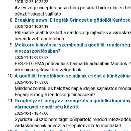
2025-12-28 10:25:22
Az év végi ünneplés során tilos petárdát birtokolni és felh
pénzbírsággal sújtható
Breaking news! Elfogták Grincset a gödöllői Karácso
2025-12-24 10:24:18
Pillanatok alatt lezajlott a rendőrségi rajtaütés a város
berendezett épületében
Mekkora kihívással szembesül a gödöllői rendőrség 
visszaszorításában?
2025-11-19 09:07:57
BESZÉDTÉMA podcastünk harmadik adásában Mondok Zol
iskolaigazgatóval beszélgettünk
A gödöllői temetőkben se adjunk esélyt a bűnözőkn
2025-10-30 17:59:08
Mindenszentek és halottak napja idején sajnálatos módo
Fogadjuk meg a rendőrségi tanácsokat!
Droghelyzet: megy az üzengetés a gödöllői kapitán
vármegyei rendőrség között
2025-10-17 18:47:00
Gyuricza László nem tágít: bűnpártoló rendőri intézkedé
vádaskodásnak nevezi a településvezető mondatait