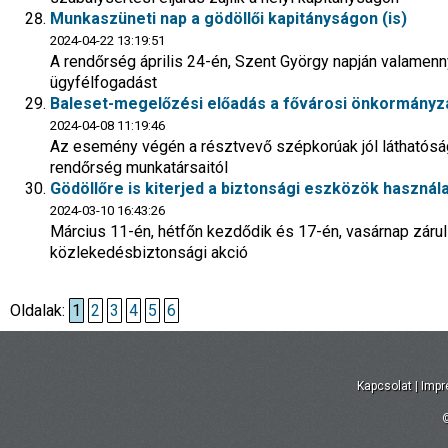
Munkaszüneti nap a gödöllői kapitányságon (is)
2024-04-22 13:19:51
A rendőrség április 24-én, Szent György napján valamenn
ügyfélfogadást
Baleset-megelőzési előadás a fővárosi önkormányzat
2024-04-08 11:19:46
Az esemény végén a résztvevő szépkorúak jól láthatóság
rendőrség munkatársaitól
Gödöllőre is kiterjed a biztonsági eszközök haszná
2024-03-10 16:43:26
Március 11-én, hétfőn kezdődik és 17-én, vasárnap zár
közlekedésbiztonsági akció
Oldalak:
1
2
3
4
5
6
Kapcsolat
|
Imp
©