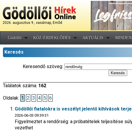
2026. augusztus 9., vasárnap, Emõd
Gödöllő
KÖZ-ÉRDEKLŐDÉS
AKTUÁLIS
MINDEN
Keresés
Keresendő szöveg:
Találatok száma:
162
Oldalak:
1
2
3
4
5
6
Gödöllői fiatalokra is veszélyt jelentő kihívások ter
2026-06-03 09:39:31
Figyelmeztet a rendőrség: a próbatételek teljesítése súl
vezethet