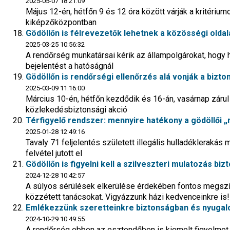
2025-05-07 18:21:09
Május 12-én, hétfőn 9 és 12 óra között várják a kritéri
kiképzőközpontban
Gödöllőn is félrevezetők lehetnek a közösségi oldala
2025-03-25 10:56:32
A rendőrség munkatársai kérik az állampolgárokat, hogy 
bejelentést a hatóságnál
Gödöllőn is rendőrségi ellenőrzés alá vonják a bizt
2025-03-09 11:16:00
Március 10-én, hétfőn kezdődik és 16-án, vasárnap zár
közlekedésbiztonsági akció
Térfigyelő rendszer: mennyire hatékony a gödöllői „
2025-01-28 12:49:16
Tavaly 71 feljelentés született illegális hulladéklerakás
felvétel jutott el
Gödöllőn is figyelni kell a szilveszteri mulatozás bi
2024-12-28 10:42:57
A súlyos sérülések elkerülése érdekében fontos megszív
közzétett tanácsokat. Vigyázzunk házi kedvenceinkre is!
Emlékezzünk szeretteinkre biztonságban és nyugalo
2024-10-29 10:49:55
A rendőrség ebben az esztendőben is kiemelt figyelmet 