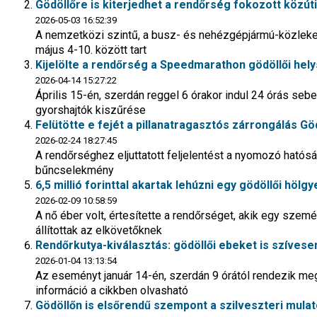
Gödöllőre is kiterjedhet a rendőrség fokozott közút
2026-05-03 16:52:39
A nemzetközi szintű, a busz- és nehézgépjármú-közleke
május 4-10. között tart
Kijelölte a rendőrség a Speedmarathon gödöllői hely
2026-04-14 15:27:22
Április 15-én, szerdán reggel 6 órakor indul 24 órás seb
gyorshajtók kiszűrése
Felütötte e fejét a pillanatragasztós zárrongálás Gö
2026-02-24 18:27:45
A rendőrséghez eljuttatott feljelentést a nyomozó hatós
bűncselekmény
6,5 millió forinttal akartak lehúzni egy gödöllői hölgy
2026-02-09 10:58:59
A nő éber volt, értesítette a rendőrséget, akik egy sz
állítottak az elkövetőknek
Rendőrkutya-kiválasztás: gödöllői ebeket is szívesen
2026-01-04 13:13:54
Az eseményt január 14-én, szerdán 9 órától rendezik me
információ a cikkben olvasható
Gödöllőn is elsőrendű szempont a szilveszteri mula