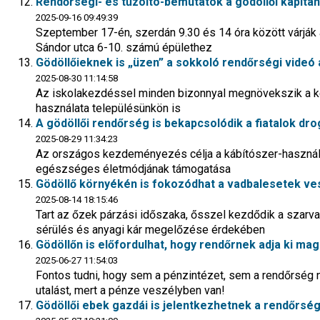
Rendőrségi- és tűzoltó-bemutatók a gödöllői kapitá
2025-09-16 09:49:39
Szeptember 17-én, szerdán 9.30 és 14 óra között várják a
Sándor utca 6-10. számú épülethez
Gödöllőieknek is „üzen” a sokkoló rendőrségi videó 
2025-08-30 11:14:58
Az iskolakezdéssel minden bizonnyal megnövekszik a 
használata településünkön is
A gödöllői rendőrség is bekapcsolódik a fiatalok d
2025-08-29 11:34:23
Az országos kezdeményezés célja a kábítószer-használ
egészséges életmódjának támogatása
Gödöllő környékén is fokozódhat a vadbalesetek ve
2025-08-14 18:15:46
Tart az őzek párzási időszaka, ősszel kezdődik a szar
sérülés és anyagi kár megelőzése érdekében
Gödöllőn is előfordulhat, hogy rendőrnek adja ki mag
2025-06-27 11:54:03
Fontos tudni, hogy sem a pénzintézet, sem a rendőrség n
utalást, mert a pénze veszélyben van!
Gödöllői ebek gazdái is jelentkezhetnek a rendőrség