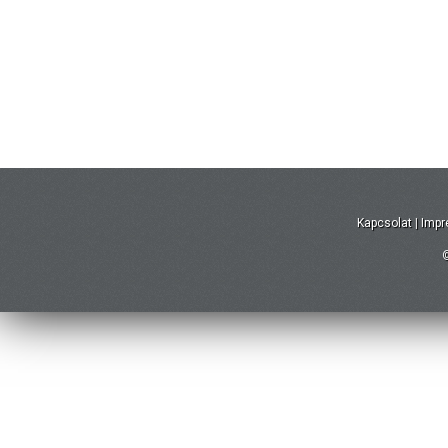
Kapcsolat
|
Imp
©