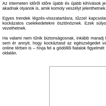
Az interneten időről időre újabb és újabb kihívások j
akadnak olyanok is, amik komoly veszélyt jelenthetnek
Egyes trendek légzés-visszatartásra, tűzzel kapcso
kockázatos cselekedetekre ösztönöznek. Ezek súlyo
vezethetnek.
Ha valami nem tűnik biztonságosnak, inkább maradj k
sem ér annyit, hogy kockáztasd az egészségedet v
online térben is – hívja fel a gödöllői fiatalok figyelm
oldalán.