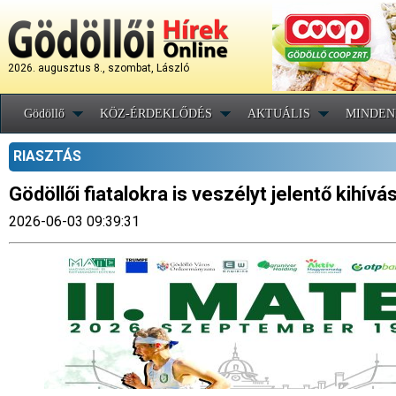
2026. augusztus 8., szombat, László
Gödöllő
KÖZ-ÉRDEKLŐDÉS
AKTUÁLIS
MINDEN
RIASZTÁS
Gödöllői fiatalokra is veszélyt jelentő kihív
2026-06-03 09:39:31