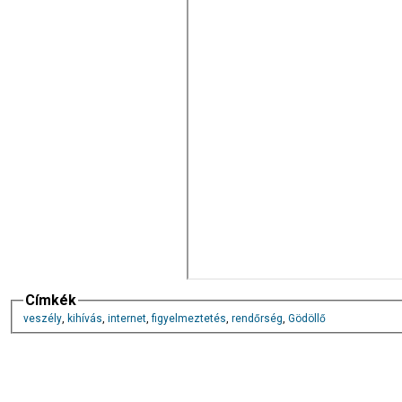
Címkék
veszély
,
kihívás
,
internet
,
figyelmeztetés
,
rendőrség
,
Gödöllő