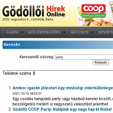
2026. augusztus 6., csütörtök, Berta
Gödöllő
KÖZ-ÉRDEKLŐDÉS
AKTUÁLIS
MINDEN
Keresés
Keresendő szöveg:
Találatok száma:
2
Amikor igazán jóleshet egy minőségi ciderkülönleg
2021-10-13 18:20:01
Egy csodás hangulatú party vagy házibuli keretei között, o
beszélgetés mellett is nagyszerű választást jelenthet
Gödöllő COOP Party: Küldjünk egy nagy hajrát Rióba!