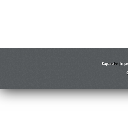
Kapcsolat
|
Imp
©