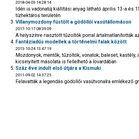
2018-04-03 14:28:14
Idén is vadonatúj kiállítási anyag látható április 13-a és 1
tízhektáros területén
Villanymozdony füstölt a gödöllői vasútállomáson
2017-10-17 08:39:09
A helyszínre riasztott tűzoltók porral ártalmatlanították
Fantáziadús modellek a történelmi falak között
2013-10-24 13:47:19
Mozdonyok, mentők, tűzoltók, vonatok, baleset, kastély, 
kicsinyített másolata is fellelhető a lovardában
Száz éve indult első útjára a Kismuki
2011-09-02 14:37:25
Felavatták a legendás gödöllői vasútvonalra emlékező gr