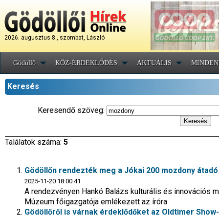
2026. augusztus 8., szombat, László
Gödöllő
KÖZ-ÉRDEKLŐDÉS
AKTUÁLIS
MINDEN
Keresés
Keresendő szöveg:
Találatok száma:
5
Gödöllőn rendezték meg a Jókai 200 mozdony átad
2025-11-20 18:00:41
A rendezvényen Hankó Balázs kulturális és innovációs mi
Múzeum főigazgatója emlékezett az íróra
Gödöllőről is várnak érdeklődőket az Oldtimer Show