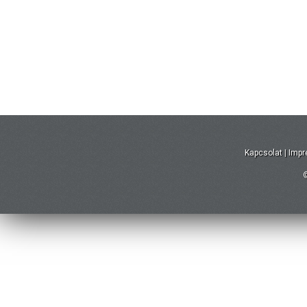
Kapcsolat
|
Imp
©