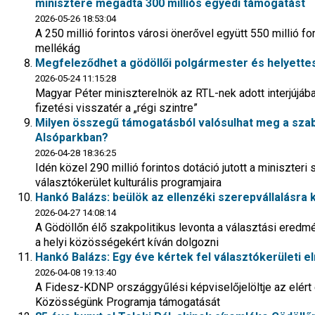
minisztere megadta 300 milliós egyedi támogatást
2026-05-26 18:53:04
A 250 millió forintos városi önerővel együtt 550 millió fo
mellékág
Megfeleződhet a gödöllői polgármester és helyette
2026-05-24 11:15:28
Magyar Péter miniszterelnök az RTL-nek adott interjújáb
fizetési visszatér a „régi szintre”
Milyen összegű támogatásból valósulhat meg a szab
Alsóparkban?
2026-04-28 18:36:25
Idén közel 290 millió forintos dotáció jutott a miniszter
választókerület kulturális programjaira
Hankó Balázs: beülök az ellenzéki szerepvállalásra
2026-04-27 14:08:14
A Gödöllőn élő szakpolitikus levonta a választási eredm
a helyi közösségekért kíván dolgozni
Hankó Balázs: Egy éve kértek fel választókerületi e
2026-04-08 19:13:40
A Fidesz-KDNP országgyűlési képviselőjelöltje az elért
Közösségünk Programja támogatását