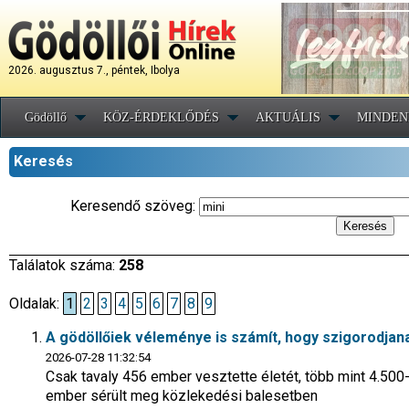
2026. augusztus 7., péntek, Ibolya
Gödöllő
KÖZ-ÉRDEKLŐDÉS
AKTUÁLIS
MINDEN
Keresés
Keresendő szöveg:
Találatok száma:
258
Oldalak:
1
2
3
4
5
6
7
8
9
A gödöllőiek véleménye is számít, hogy szigorodjan
2026-07-28 11:32:54
Csak tavaly 456 ember vesztette életét, több mint 4.500
ember sérült meg közlekedési balesetben