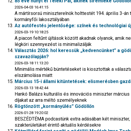
85 éve hunyt el Teleki Pál, akinek síremléke Gödöllő
2026-04-03 16:41:15
A mártírsorsú miniszterelnök holttestét 194. április 3-án
kormányfői lakosztályában
Az autófestés jelentősége: színek és technológiai ú
2026-03-19 10:18:25
A piacon feltűnt újítások között akadnak olyanok, amik 
légköri szennyezést is minimalizálják
Választás 2026: hol keressük „kedvencünket” a gödö
szavazólapján?
2026-03-18 11:13:20
Minimális mértékű büntetéseket is kiosztottak a választá
elszámolása miatt
Március 15-i állami kitüntetések: elismerésben gazd
2026-03-13 18:42:44
Hankó Balázs kulturális és innovációs miniszter március
díjakat az arra méltó személyeknek
Rögtönzött „kormányülés” Gödöllőn
2026-01-28 19:20:02
BESZÉDTÉMA podcastünk extra adásában két miniszter, Sz
szakterületüket érintő aktuális kérdésekre