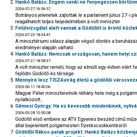
Hankó Balázs: Engem senki ne fenyegessen börtönn
2026-07-27 16:56:57
Botrányos jelenetek zajlottak le a parlament július 27-i 
reagálhatott teljes terjedelmében a volt miniszter
Felülvizsgálat alatt vannak a Gödöllőt is érintő köz
2026-07-23 18:34:41
A minisztériumi válasz alapján végső döntés a beruházá
eredményei alapján várható
Hankó Balázs: Nemcsak országosan, hanem helyi szint
2026-07-21 18:38:37
A volt miniszter reméli, hogy az elmúlt egy évben elért
fejlődni Gödöllő és térsége
Mennyire lesz TISZAvirág életű a gödöllői városve
2026-06-11 18:40:06
Magyar Péter miniszterelnök néhány hete még a polgárm
nyilatkozott…
Gémesi György: Ha ez kevesebb mindenkinek, nyilv
2026-05-28 10:50:08
Gödöllő első embere az ATV Egyenes beszéd című műsorá
által bejelentett polgármesteri fizetéscsökkentésről
Gödöllői Rákos-patak projekt: Hankó Balázs közbenj