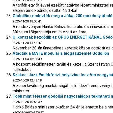
A tarifák egy öt évvel ezelőtt hatályba lépett miniszteri 
alapján emelkednek, ezúttal 4,3%-kal
Gödöllőn rendezték meg a Jókai 200 mozdony átad
2025-11-20 18:00:41
A rendezvényen Hankó Balázs kulturális és innovációs mi
Múzeum főigazgatója emlékezett az íróra
Új korszak kezdődik az OPUS ENERGETIKÁNÁL Gödöl
2025-11-20 14:48:47
November 20-án ünnepélyes keretek között adták át az 
Átadták a MATE moduláris biogázüzemét Gödöllőn
2025-11-04 16:11:49
A központ elkülönítetten gyűjti és kezeli a Szent István
hulladékot
Szakcsi Jazz Emlékfeszt helyszíne lesz Veresegyh
2025-10-29 12:43:18
A zenei kiválóság munkásságát is felidéző rendezvény f
miniszter
Több mint félezer gödöllői nagycsaládos tekintheti 
2025-10-26 10:58:39
Hankó Balázs miniszter október 24-én jelentette be a hét,
kezdeményezést