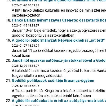
Kétmilliárd forint segíti a gödöllői Madách Imre Te
2026-01-20 10:01:38
A hírt Hankó Balázs kulturális és innovációs miniszter jel
sajtótájékoztatón
Hankó Balázs háromszavas üzenete: összetartó kö
2026-01-15 18:38:27
Január 10-én bejelentették, hogy a szakgyógyszerész-mi
gödöllői központú választókerületben
A gödöllői önkormányzati képviselőknek is „jót tett
2026-01-07 18:53:04
Januártól 11 százalékkal kapnak nagyobb összegű havi ti
közül tízen
Januártól éjszakai autóbusz-járatokkal bővül a Gödö
2025-12-29 15:55:07
A fiataloktól származó kezdeményezést felkarolta Hankó 
felgyorsította a megvalósulást
Gödöllői politikusok csörtéje Erasmus-ügyben
2025-12-18 15:52:36
A Tisza-párti Kollár Kinga és a felsőoktatásért is felelő
egyetemistákat és a kutatókat érintő kérdésben
A gödöllői autósokat is érinti az autópálya-matricák
2025-11-28 15:20:29