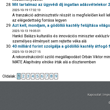
Mit tartalmaz az ügyvédi díj ingatlan adásvételekor
2025-10-19 17:32:13
A tranzakció adminisztratív részét is megfelelően kell le
az elégedettség forrása legyen
Azt kell, mondjam, a gödöllői kastély felújítása vilá
2025-10-13 19:05:01
Hankó Balázs kulturális és innovációs miniszter exkluzív
személyes élményeit sem rejtette véka alá
40 milliárd forint szolgálja a gödöllői kastély átfogó f
2025-10-13 09:27:15
A rekonstrukcióról szóló megállapodást Orbán Viktor mi
MATE Alapítvány elnöke írták alá a díszteremben
Oldalak:
1
2
3
4
5
6
7
8
9
Kapcsolat
|
Imp
©