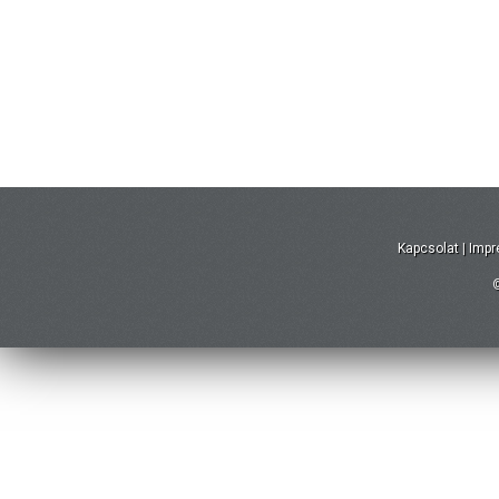
Kapcsolat
|
Imp
©