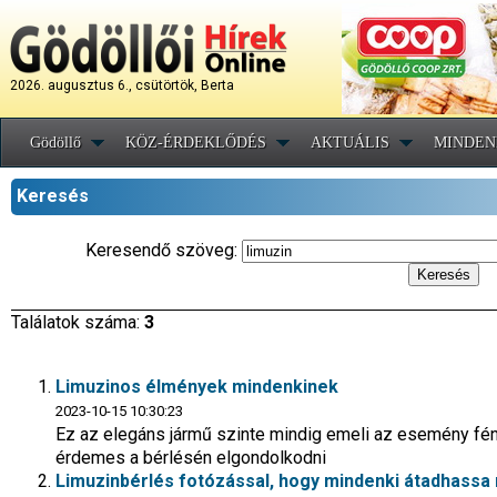
2026. augusztus 6., csütörtök, Berta
Gödöllő
KÖZ-ÉRDEKLŐDÉS
AKTUÁLIS
MINDEN
Keresés
Keresendő szöveg:
Találatok száma:
3
Limuzinos élmények mindenkinek
2023-10-15 10:30:23
Ez az elegáns jármű szinte mindig emeli az esemény fén
érdemes a bérlésén elgondolkodni
Limuzinbérlés fotózással, hogy mindenki átadhass