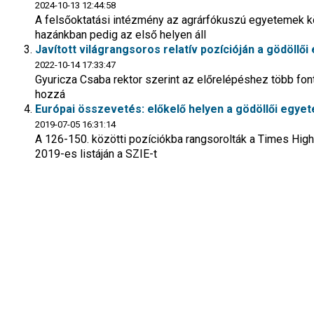
2024-10-13 12:44:58
A felsőoktatási intézmény az agrárfókuszú egyetemek kö
hazánkban pedig az első helyen áll
Javított világrangsoros relatív pozícióján a gödöllő
2022-10-14 17:33:47
Gyuricza Csaba rektor szerint az előrelépéshez több fon
hozzá
Európai összevetés: előkelő helyen a gödöllői egye
2019-07-05 16:31:14
A 126-150. közötti pozíciókba rangsorolták a Times Hig
2019-es listáján a SZIE-t