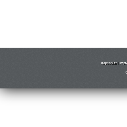
Kapcsolat
|
Imp
©