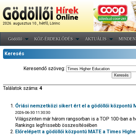
2026. augusztus 10., hétfõ, Lörinc
Gödöllő
KÖZ-ÉRDEKLŐDÉS
AKTUÁLIS
MINDEN
Keresés
Keresendő szöveg:
Találatok száma:
4
Óriási nemzetközi sikert ért el a gödöllői központú
2026-06-30 11:30:30
Világszinten már három rangsorban is a TOP 100-ban a h
Rankings legfrissebb összesítésében
Előrelépett a gödöllői központú MATE a Times High