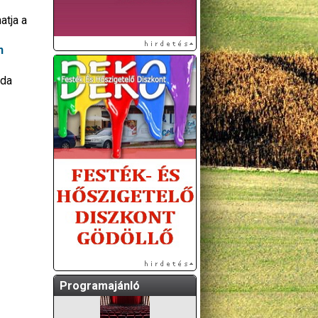
atja a
n
uda
A GÖDÖLLŐI ÉS
KÖRNYÉKBELI
KULTURÁLIS- ÉS
SPORTPROGRAMOKAT
KÖZÖSSÉGI
OLDALUNKON TESSZÜK
KÖZZÉ!
Programajánló