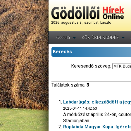
2026. augusztus 8., szombat, László
Gödöllő
KÖZ-ÉRDEKLŐDÉS
Keresés
Keresendő szöveg:
Találatok száma:
3
Labdarúgás: elkezdődött a jeg
2025-04-11 14:42:50
A mérkőzést április 24-én, csüt
Stadionjában
Röplabda Magyar Kupa: ígérete