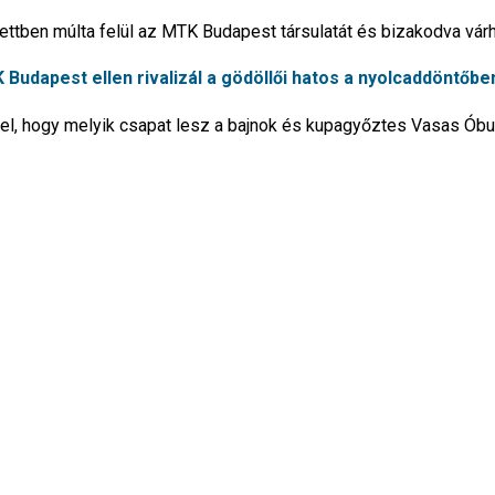
ettben múlta felül az MTK Budapest társulatát és bizakodva várh
Budapest ellen rivalizál a gödöllői hatos a nyolcaddöntőbe
el, hogy melyik csapat lesz a bajnok és kupagyőztes Vasas Ób