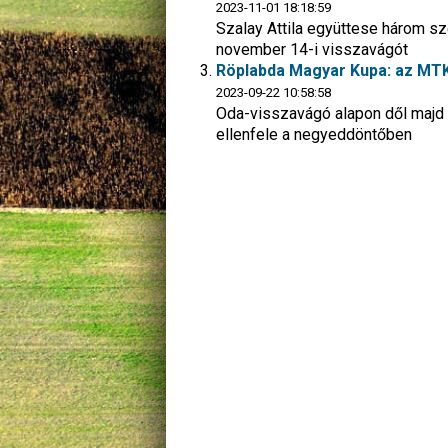
2023-11-01 18:18:59
Szalay Attila együttese három sz
november 14-i visszavágót
Röplabda Magyar Kupa: az MTK 
2023-09-22 10:58:58
Oda-visszavágó alapon dől majd 
ellenfele a negyeddöntőben