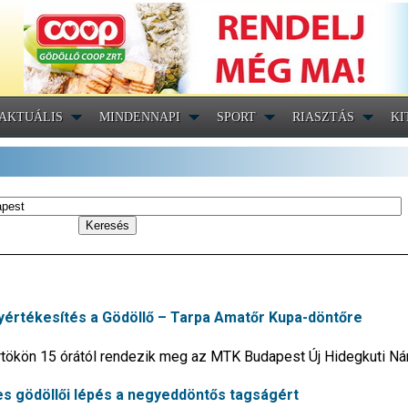
AKTUÁLIS
MINDENNAPI
SPORT
RIASZTÁS
KI
yértékesítés a Gödöllő – Tarpa Amatőr Kupa-döntőre
örtökön 15 órától rendezik meg az MTK Budapest Új Hidegkuti Ná
s gödöllői lépés a negyeddöntős tagságért