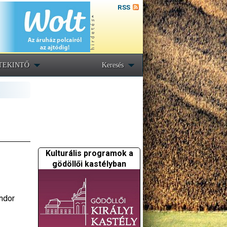
RSS
TEKINTŐ
Keresés
Kulturális programok a
gödöllői kastélyban
ndor