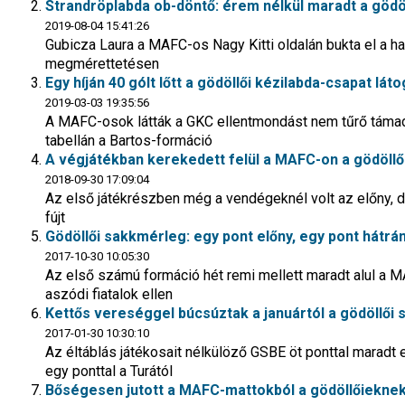
Strandröplabda ob-döntő: érem nélkül maradt a gödöl
2019-08-04 15:41:26
Gubicza Laura a MAFC-os Nagy Kitti oldalán bukta el a ha
megmérettetésen
Egy híján 40 gólt lőtt a gödöllői kézilabda-csapat lát
2019-03-03 19:35:56
A MAFC-osok látták a GKC ellentmondást nem tűrő támadój
tabellán a Bartos-formáció
A végjátékban kerekedett felül a MAFC-on a gödöllő
2018-09-30 17:09:04
Az első játékrészben még a vendégeknél volt az előny, 
fújt
Gödöllői sakkmérleg: egy pont előny, egy pont hátrá
2017-10-30 10:05:30
Az első számú formáció hét remi mellett maradt alul a 
aszódi fiatalok ellen
Kettős vereséggel búcsúztak a januártól a gödöllői
2017-01-30 10:30:10
Az éltáblás játékosait nélkülöző GSBE öt ponttal maradt
egy ponttal a Turától
Bőségesen jutott a MAFC-mattokból a gödöllőiekne