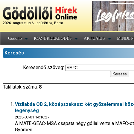
2026. augusztus 6., csütörtök, Berta
Gödöllő
KÖZ-ÉRDEKLŐDÉS
AKTUÁLIS
MINDEN
Keresés
Keresendő szöveg:
Találatok száma:
8
Vízilabda OB 2, középszakasz: két győzelemmel köze
legénység
2025-03-01 14:16:27
A MATE-GEAC-MSA csapata négy góllal verte a MAFC-ot, ma
Győrben