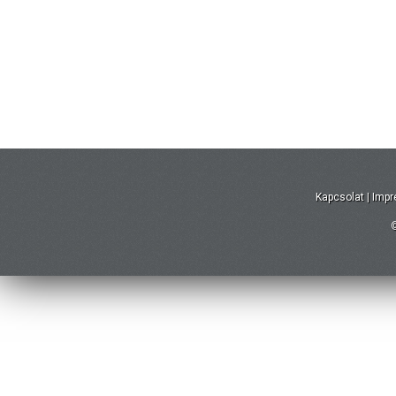
Kapcsolat
|
Imp
©