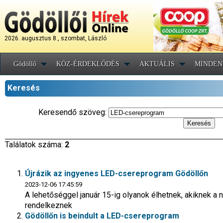
2026. augusztus 8., szombat, László
Gödöllő
KÖZ-ÉRDEKLŐDÉS
AKTUÁLIS
MINDEN
Keresés
Keresendő szöveg:
Találatok száma:
2
Újrázik az ingyenes LED-csereprogram Gödöllőn
2023-12-06 17:45:59
A lehetőséggel január 15-ig olyanok élhetnek, akiknek a n
rendelkeznek
Gödöllőn is beindult a LED-csereprogram