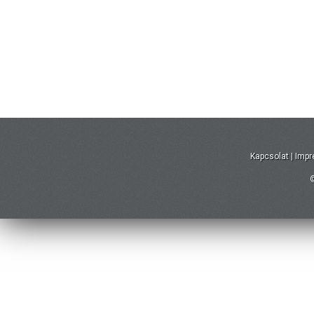
Kapcsolat
|
Imp
©