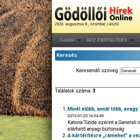
2026. augusztus 8., szombat, László
Gödöllő
KÖZ-ÉRDEKLŐDÉS
Keresés
Keresendő szöveg:
Találatok száma:
3
Minél előbb, annál több, avagy: 
2015-01-20 16:34:49
Katona Tünde szerint a Generali 
elérhető anyagi biztonság
A kártérítésre „rámehet” a ve