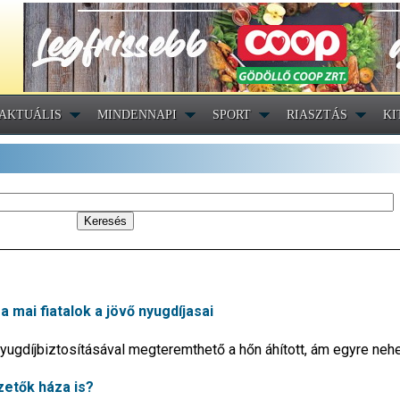
AKTUÁLIS
MINDENNAPI
SPORT
RIASZTÁS
KI
a mai fiatalok a jövő nyugdíjasai
nyugdíjbiztosításával megteremthető a hőn áhított, ám egyre ne
zetők háza is?