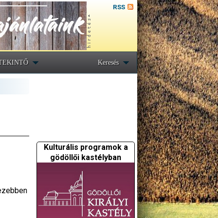
RSS
TEKINTŐ
Keresés
Kulturális programok a
gödöllői kastélyban
hezebben