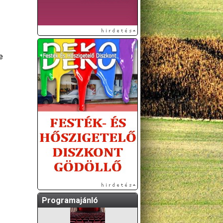
e
A GÖDÖLLŐI ÉS
KÖRNYÉKBELI
KULTURÁLIS- ÉS
SPORTPROGRAMOKAT
KÖZÖSSÉGI
OLDALUNKON TESSZÜK
KÖZZÉ!
Programajánló