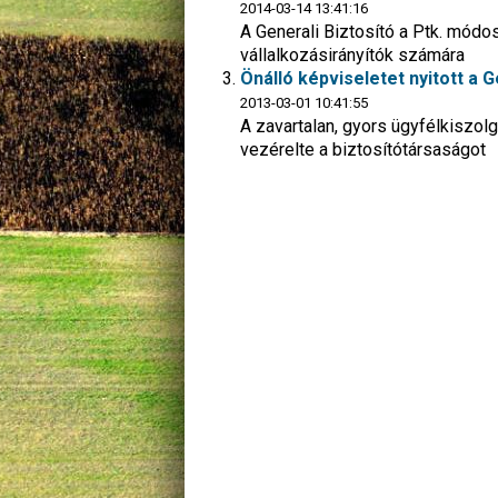
2014-03-14 13:41:16
A Generali Biztosító a Ptk. módo
vállalkozásirányítók számára
Önálló képviseletet nyitott a 
2013-03-01 10:41:55
A zavartalan, gyors ügyfélkiszo
vezérelte a biztosítótársaságot