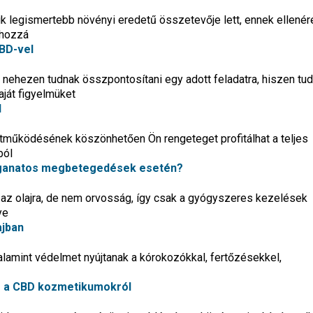
ik legismertebb növényi eredetű összetevője lett, ennek ellenér
 hozzá
BD-vel
hezen tudnak összpontosítani egy adott feladatra, hiszen tudat
aját figyelmüket
l
tműködésének köszönhetően Ön rengeteget profitálhat a teljes
ból
aganatos megbetegedések esetén?
az olajra, de nem orvosság, így csak a gyógyszeres kezelések
ye
ajban
alamint védelmet nyújtanak a kórokozókkal, fertőzésekkel,
s a CBD kozmetikumokról