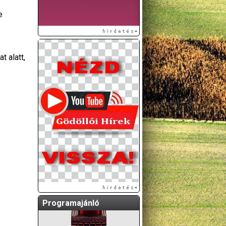
e
 alatt,
A GÖDÖLLŐI ÉS
KÖRNYÉKBELI
KULTURÁLIS- ÉS
SPORTPROGRAMOKAT
KÖZÖSSÉGI
OLDALUNKON TESSZÜK
KÖZZÉ!
Programajánló