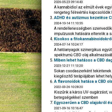
2026-05-23 09:14:43
A kannabidiol az elmúlt évek egy
rengeteg félreértés kapcsolódik
ADHD és autizmus kezelése C
2024-10-14 11:10:55
A rendellenességben szenvedők ne
impulzusok hatására elterelik a s
Kisokos a fitokannabinoidokró
2024-07-14 10:24:17
A hatóanyagok szinergikus együt
spektrumú CBD olaj alkalmazásá
Miben lehet hatásos a CBD d
2023-12-21 11:13:20
Sokan csodaszerként tekintenek 
kiegészítő terápiájában lehet hel
A flavonoidok hatása a CBD ol
2022-03-26 10:28:20
Kiszűrik a káros UV-sugárzást, v
betegségekkel szemben
Egyszerűen a CBD olajokról é
2021-09-16 10:16:47