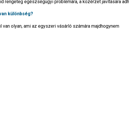
oid rengeteg egészségügyi problémára, a közérzet javítására adh
 van különbség?
l van olyan, ami az egyszeri vásárló számára majdhogynem