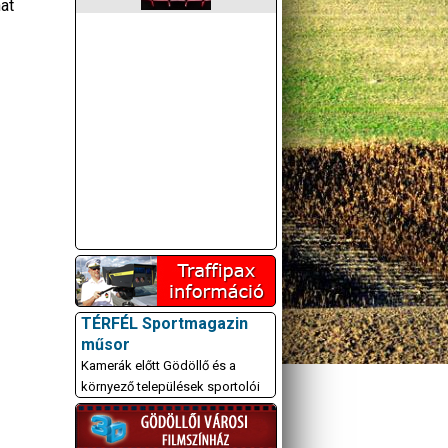
at
TÉRFÉL Sportmagazin
műsor
Kamerák előtt Gödöllő és a
környező települések sportolói