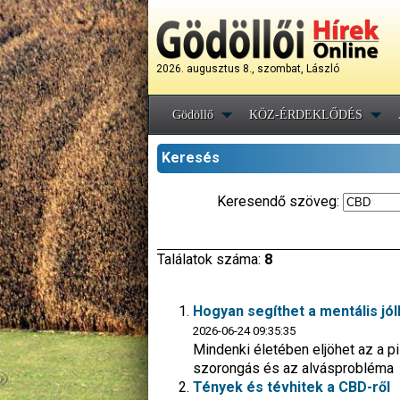
2026. augusztus 8., szombat, László
Gödöllő
KÖZ-ÉRDEKLŐDÉS
Keresés
Keresendő szöveg:
Találatok száma:
8
Hogyan segíthet a mentális jó
2026-06-24 09:35:35
Mindenki életében eljöhet az a pil
szorongás és az alvásprobléma
Tények és tévhitek a CBD-ről