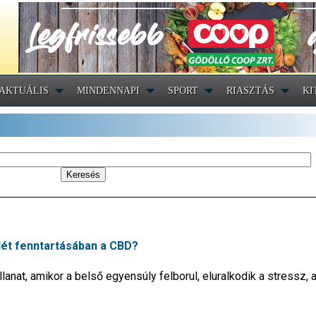
AKTUÁLIS
MINDENNAPI
SPORT
RIASZTÁS
KI
llét fenntartásában a CBD?
lanat, amikor a belső egyensúly felborul, eluralkodik a stressz, 