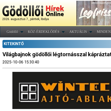
2026. augusztus 7., péntek, Ibolya
Gödöllő
KÖZ-ÉRDEKLŐDÉS
AKTUÁLIS
MINDEN
KITEKINTŐ
Világbajnok gödöllői légtornásszal káprázta
2025-10-06 15:30:40