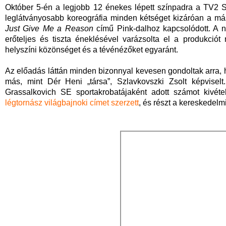
Október 5-én a legjobb 12 énekes lépett színpadra a TV2 S
leglátványosabb koreográfia minden kétséget kizáróan a más
Just Give Me a Reason
című Pink-dalhoz kapcsolódott. A 
erőteljes és tiszta éneklésével varázsolta el a produkciót 
helyszíni közönséget és a tévénézőket egyaránt.
Az előadás láttán minden bizonnyal kevesen gondoltak arra, h
más, mint Dér Heni „társa”, Szlavkovszki Zsolt képvisel
Grassalkovich SE sportakrobatájaként adott számot kivét
légtornász világbajnoki címet szerzett
, és részt a kereskedelmi