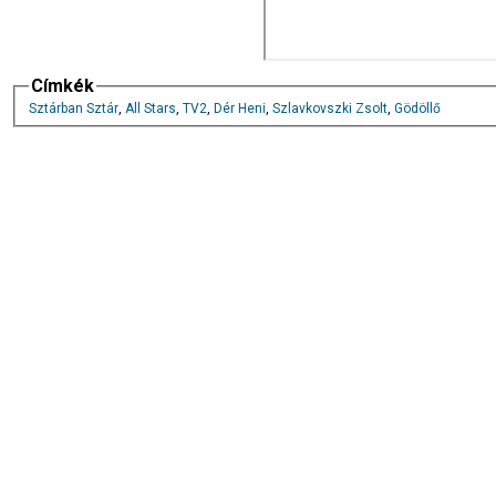
Címkék
Sztárban Sztár
,
All Stars
,
TV2
,
Dér Heni
,
Szlavkovszki Zsolt
,
Gödöllő