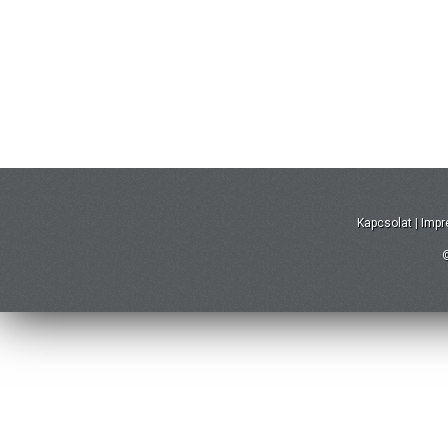
Kapcsolat
|
Imp
©