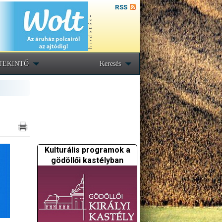
RSS
TEKINTŐ
Keresés
Kulturális programok a
gödöllői kastélyban