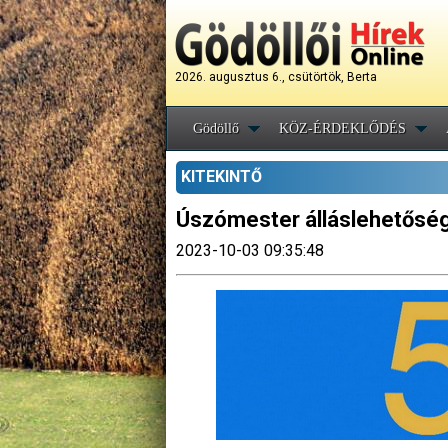
2026. augusztus 6., csütörtök, Berta
Gödöllő
KÖZ-ÉRDEKLŐDÉS
KITEKINTŐ
Úszómester álláslehetőség
2023-10-03 09:35:48