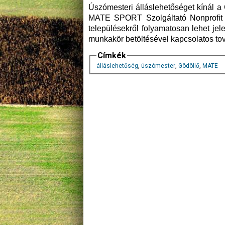
Úszómesteri álláslehetőséget kínál a
MATE SPORT Szolgáltató Nonprofit K
településekről folyamatosan lehet jel
munkakör betöltésével kapcsolatos tov
Címkék
álláslehetőség
,
úszómester
,
Gödöllő
,
MATE