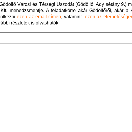
 Gödöllő Városi és Térségi Uszodát (Gödöllő, Ady sétány 9.) 
ft. menedzsmentje. A feladatkörre akár Gödöllőről, akár a 
entkezni
ezen az email-címen
, valamint
ezen az elérhetősége
ábbi részletek is olvashatók.