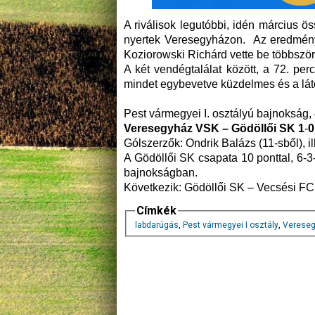
A riválisok legutóbbi, idén március
nyertek Veresegyházon. Az eredmény 
Koziorowski Richárd vette be többször 
A két vendégtalálat között, a 72. per
mindet egybevetve küzdelmes és a láto
Pest vármegyei I. osztályú bajnokság, 4
Veresegyház VSK – Gödöllői SK 1
-
Gólszerzők: Ondrik Balázs (11-sből), i
A Gödöllői SK csapata 10 ponttal, 6-3
bajnokságban.
Következik: Gödöllői SK – Vecsési FC
Címkék
labdarúgás
,
Pest vármegyei I osztály
,
Verese