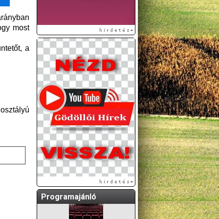
arányban
ogy most
ntetőt, a
 osztályú
A GÖDÖLLŐI ÉS
KÖRNYÉKBELI
KULTURÁLIS- ÉS
SPORTPROGRAMOKAT
KÖZÖSSÉGI
OLDALUNKON TESSZÜK
KÖZZÉ!
Programajánló