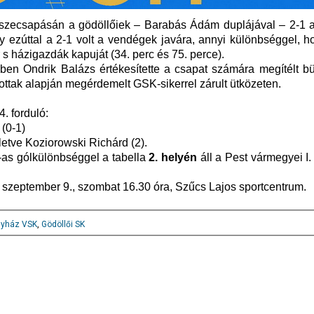
 összecsapásán a gödöllőiek – Barabás Ádám duplájával – 2-1 
ezúttal a 2-1 volt a vendégek javára, annyi különbséggel, h
s házigazdák kapuját (34. perc és 75. perce).
cben Ondrik Balázs értékesítette a csapat számára megítélt bü
ttak alapján megérdemelt GSK-sikerrel zárult ütközeten.
. forduló:
0
(0-1)
lletve Koziorowski Richárd (2).
-as gólkülönbséggel a tabella
2. helyén
áll a Pest vármegyei I.
 szeptember 9., szombat 16.30 óra, Szűcs Lajos sportcentrum.
gyház VSK
,
Gödöllői SK