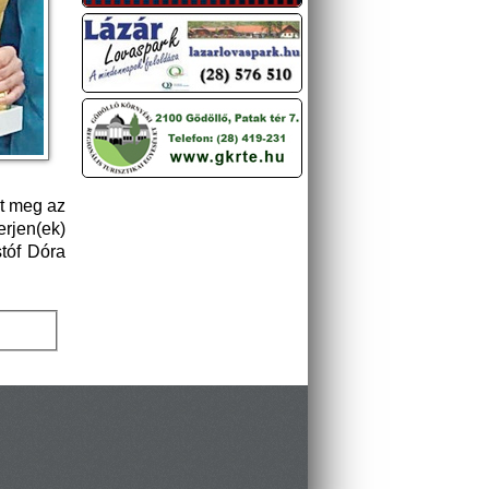
dt meg az
erjen(ek)
tóf Dóra