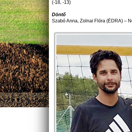
(-18, -13)
Döntő
Szabó Anna, Zolnai Flóra (ÉDRA) – Né