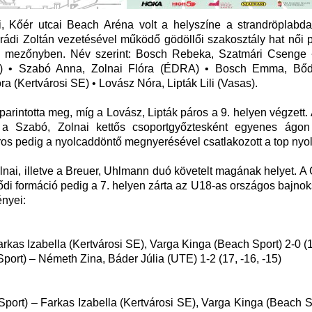
i, Kőér utcai Beach Aréna volt a helyszíne a strandröplabd
rádi Zoltán vezetésével működő gödöllői szakosztály hat női 
tató mezőnyben. Név szerint: Bosch Rebeka, Szatmári Csenge 
rt) • Szabó Anna, Zolnai Flóra (ÉDRA) • Bosch Emma, Bő
(Kertvárosi SE) • Lovász Nóra, Lipták Lili (Vasas).
arintotta meg, míg a Lovász, Lipták páros a 9. helyen végzett.
a Szabó, Zolnai kettős csoportgyőztesként egyenes ágon 
s pedig a nyolcaddöntő megnyerésével csatlakozott a top nyo
ai, illetve a Breuer, Uhlmann duó követelt magának helyet. A
ődi formáció pedig a 7. helyen zárta az U18-as országos bajno
ényei:
kas Izabella (Kertvárosi SE), Varga Kinga (Beach Sport) 2-0 (1
port) – Németh Zina, Báder Júlia (UTE) 1-2 (17, -16, -15)
Sport) – Farkas Izabella (Kertvárosi SE), Varga Kinga (Beach S