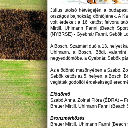
Július utolsó hétvégéjén a budapest
országos bajnokság döntőjének. A Ka
volt érdekelt a 16 kettőst felvonul
Mirtill, Uhlmann Fanni (Beach Spo
(NYBRSE) • Gyebnár Fanni, Sebők Lora 
A Bosch, Szatmári duó a 13. helyet kap
Uhlmann, a Bosch, Bődi, valamint 
negyeddöntőbe, a Gyebnár, Sebők páro
Az elődöntő mezőnyében a Szabó, Zoln
Sebők kettős az 5. helyen, a Bosch, B
végjáték gödöllői érdekeltségű eredm
Elődöntő
Szabó Anna, Zolnai Flóra (ÉDRA) – Far
Breuer Mirtill, Uhlmann Fanni (Beach S
Bronzmérkőzés
Breuer Mirtill, Uhlmann Fanni (Beach 