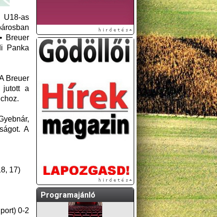
a U18-as
párosban
• Breuer
di Panka
 A Breuer
jutott a
lchoz.
A GÖDÖLLŐI ÉS
 Gyebnár,
KÖRNYÉKBELI
kságot. A
KULTURÁLIS- ÉS
SPORTPROGRAMOKAT
KÖZÖSSÉGI
OLDALUNKON TESSZÜK
8, 17)
KÖZZÉ!
Programajánló
port) 0-2