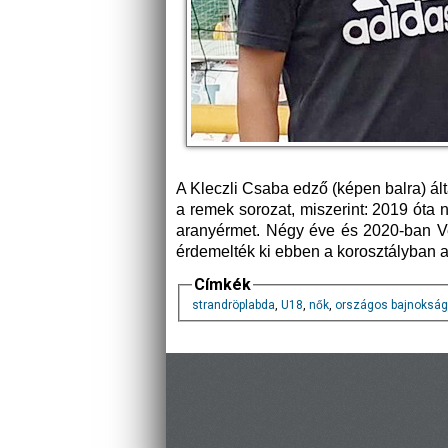
A Kleczli Csaba edző (képen balra) á
a remek sorozat, miszerint: 2019 óta 
aranyérmet. Négy éve és 2020-ban Ve
érdemelték ki ebben a korosztályban 
Címkék
strandröplabda
,
U18
,
nők
,
országos bajnokság