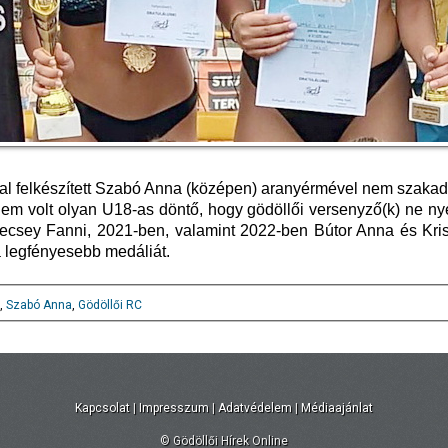
ltal felkészített Szabó Anna (középen) aranyérmével nem szaka
nem volt olyan U18-as döntő, hogy gödöllői versenyző(k) ne ny
csey Fanni, 2021-ben, valamint 2022-ben Bútor Anna és Kris
a legfényesebb medáliát.
,
Szabó Anna
,
Gödöllői RC
Kapcsolat
|
Impresszum
|
Adatvédelem
|
Médiaajánlat
© Gödöllői Hírek Online