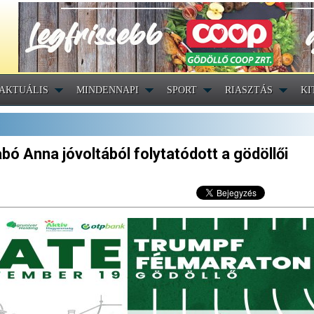
AKTUÁLIS
MINDENNAPI
SPORT
RIASZTÁS
KI
ó Anna jóvoltából folytatódott a gödöllői