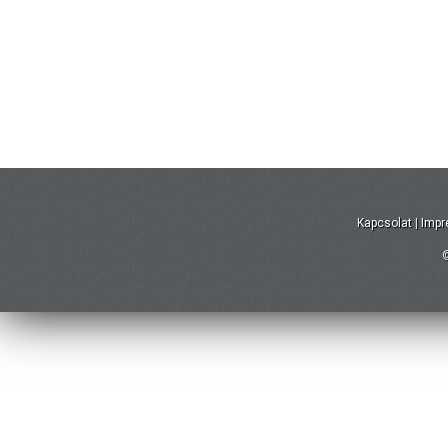
Kapcsolat
|
Imp
©