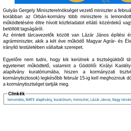
Gulyás Gergely Miniszterelnökséget vezető miniszter a februá
korábban az Orbán-kormány több minisztere is lemondot
működtetésére éltre hívott közfeladatot ellátó közérdekű v
betöltött tagságáról.
Az érintett tárcavezetők között van Lázár János építési é
agrárminiszter, akik a két éve működő Magyar Agrár- és Éle
irányító testületében vállaltak szerepet.
Egyelőre nem tudni, hogy kik kerülnek a tisztségükből tá
egyetemet működtető, valamint a Gödöllői Királyi Kastély 
alapítvány kuratóriumába, hiszen a kormányzati tisztvis
kormánybiztosok) legkésőbb február 15-ig kell meghozniuk dön
a kormánytisztséget tartják meg.
Címkék
lemondás
,
MATE alapítvány
,
kuratórium
,
miniszter
,
Lázár János
,
Nagy Istvá