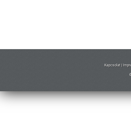
Kapcsolat
|
Imp
©