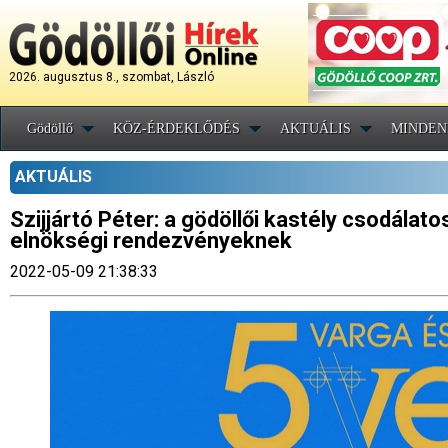
2026. augusztus 8., szombat, László
Gödöllő
KÖZ-ÉRDEKLŐDÉS
AKTUÁLIS
MINDEN
AKTUÁLIS
Szijjártó Péter: a gödöllői kastély csodálat
elnökségi rendezvényeknek
2022-05-09 21:38:33