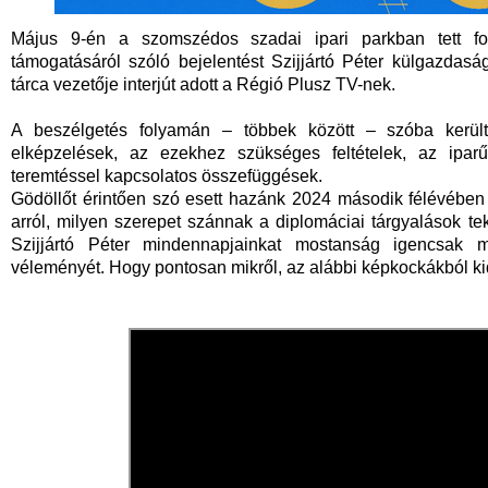
Május 9-én a szomszédos szadai ipari parkban tett fon
támogatásáról szóló bejelentést Szijjártó Péter külgazdasá
tárca vezetője interjút adott a Régió Plusz TV-nek.
A beszélgetés folyamán – többek között – szóba került
elképzelések, az ezekhez szükséges feltételek, az ipa
teremtéssel kapcsolatos összefüggések.
Gödöllőt érintően szó esett hazánk 2024 második félévében
arról, milyen szerepet szánnak a diplomáciai tárgyalások tek
Szijjártó Péter mindennapjainkat mostanság igencsak meg
véleményét. Hogy pontosan mikről, az alábbi képkockákból ki