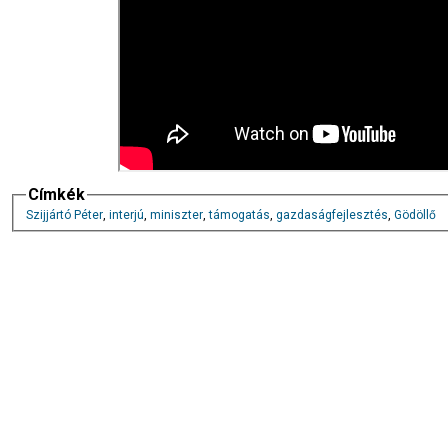
Címkék
Szijjártó Péter
,
interjú
,
miniszter
,
támogatás
,
gazdaságfejlesztés
,
Gödöllő