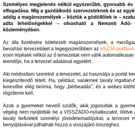
Személyes megjelenés nélkül egyszerűbb, gyorsabb és b
elfogadása. Míg a gazdálkodó szervezeteknek és az egyéni
addig a magánszemélyek – köztük a gödöllőiek is – szaba
adta lehetőségekkel – olvasható a Nemzeti Adó- és
közleményében.
Az áfa fizetésére kötelezett magánszemélyek, a mezőga
bevallási tervezetüket a legegyszerűbben az
eSZJA-portálon
ezen lépések nélkül az ő tervezetük nem válik automatikusan
teendője, ha a tervezet adataival egyetért.
Aki módosítani szeretné a tervezetet, az használja a portál ke
kiegészítendő tételt. Ha, például, valakinek tavaly ingatla
keresőbe elég beírnia, hogy „bérbeadás”, és a webes kitöl
rögzítenie kell.
Azok a gyermeket nevelő szülők, akik jogosultak a gyerme
végéig nem nyújtották be a VISSZADO-nyilatkozatot, illetv
tavaly befizetett személyi jövedelemadójukat, a tervezet
benyújtásával juthatnak hozzá a visszajáró összeghez.