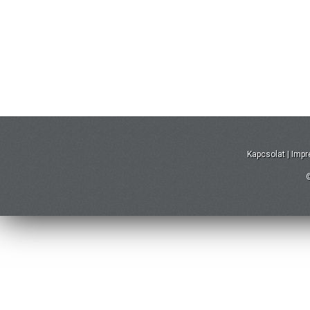
Kapcsolat
|
Imp
©