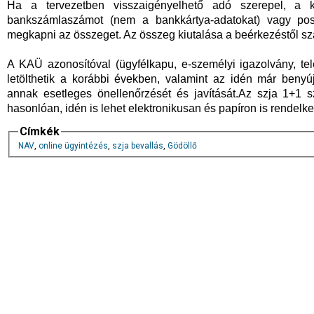
Ha a tervezetben visszaigényelhető adó szerepel, a 
bankszámlaszámot (nem a bankkártya-adatokat) vagy post
megkapni az összeget. Az összeg kiutalása a beérkezéstől szám
A KAÜ azonosítóval (ügyfélkapu, e-személyi igazolvány, te
letölthetik a korábbi években, valamint az idén már benyú
annak esetleges önellenőrzését és javítását.Az szja 1+1 s
hasonlóan, idén is lehet elektronikusan és papíron is rendelk
Címkék
NAV
,
online ügyintézés
,
szja bevallás
,
Gödöllő