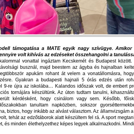
amodell támogatása a MATE egyik nagy szívügye. Amikor
mennyire volt kihívás az edzéseket összehangolni a tanuláss
lkalommal vonattal ingáztam Kecskemét és Budapest között.
 távolsági busznál, majd beestem az ágyba és hajnalban kelt
legtöbbször apukám rohant át velem a vonatállomásra, hogy 
dzésre. Gyakran a budapesti hajnali 5 órás edzés után ro
l 9-re újra az iskolába… Kalandos időszak volt, de embert pr
ciós tornájára készültünk. Az úton tudtam tanulni, kihasznál
rült kérdésként, hogy csinálom vagy sem. Később, főisk
időszakokban tanultam napközben, sokszor gyorséttermek
, biztos, hogy inkább az alvást választom. Az államvizsgám a
olt, tehát az edzőtáborok alatt készültem fel rá. A sport megtanít
, és minden élethelyzethez képes legyek alkalmazkodni. Mindi
.