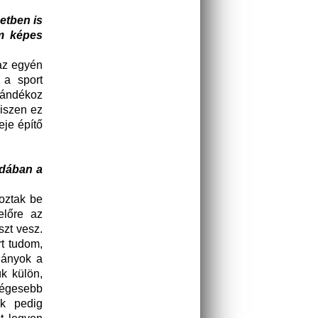
etben is
m képes
 az egyén
 a sport
jándékoz
Hiszen ez
eje építő
odában a
oztak be
előre az
zt vesz.
t tudom,
lányok a
k külön,
ségesebb
nk pedig