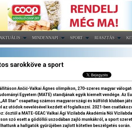
AKTUÁLIS
MINDENNAPI
SPORT
RIASZTÁS
KI
tos sarokköve a sport
llításon Ančić-Valkai Ágnes olimpikon, 270-szeres magyar válogat
ttudományi Egyetem (MATE) standjának egyik kiemelt vendége. Az E
 „All Star” csapattag számos magyarországi és külföldi klubban játs
 az utódok nevelésével kezdett el foglalkozni. 2021-ben csatlakoz
hoz: ősztől a MATE-GEAC Valkai Ági Vízilabda Akadémia Női Vízilabd
táson szó esett a gödöllői uszodában zajló munkákról, a sport szeret
llhattunk a hallgatók gyűrűjében zajlott kötetlen beszélgetés során.