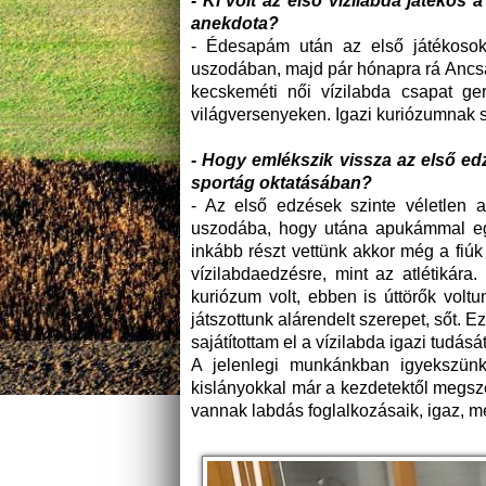
- Ki volt az első vízilabda játéko
anekdota?
- Édesapám után az első játékosok
uszodában, majd pár hónapra rá Ancsa 
kecskeméti női vízilabda csapat ger
világversenyeken. Igazi kuriózumnak s
- Hogy emlékszik vissza az első ed
sportág oktatásában?
- Az első edzések szinte véletlen 
uszodába, hogy utána apukámmal egy
inkább részt vettünk akkor még a fiúk
vízilabdaedzésre, mint az atlétikára.
kuriózum volt, ebben is úttörők vol
játszottunk alárendelt szerepet, sőt. E
sajátítottam el a vízilabda igazi tudását
A jelenlegi munkánkban igyekszünk
kislányokkal már a kezdetektől megsze
vannak labdás foglalkozásaik, igaz, m