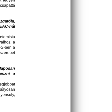
t legyen
 csapattá
zgatója,
GEAC-nál
etemista
yaihoz, a
EFS-ben a
szerepet
alaposan
észni a
legjobbat
gsúlyosan
yensúly,