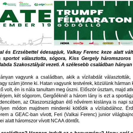
al és Erzsébettel édesapjuk, Valkay Ferenc keze alatt vált
 a sportot választotta, sógora, Kiss Gergely háromszoros 
labda Szakosztályát vezeti. A szélesebb családban hányan 
yan vagyunk a családban, akik a vízilabdát választották,
agy szám jönne ki. Hatan vagyunk testvérek, közülünk hárman 
 volt, én is nála tanultam meg úszni. Először úsztam, majd atl
férjem, két sógorom, Gergőéknél a három lány is ezt a sportága
dencében, az Olaszországban élő nővérem kislánya is napi szi
milyen módon majdnem mindenki kötődik a vízilabdához. Ér
em a GEAC-ban vívott, Feri (Valkai Ferenc) junior világbajno
ei alatt háromszor vívott NCAA döntőt.