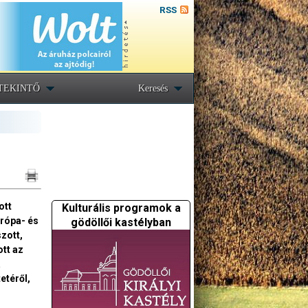
RSS
TEKINTŐ
Keresés
ott
Kulturális programok a
urópa- és
gödöllői kastélyban
zott,
ott az
a
etéről,