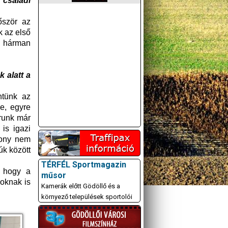
 családi
őször az
k az első
t hárman
 alatt a
ntünk az
e, egyre
árunk már
 is igazi
zony nem
úk között
TÉRFÉL Sportmagazin
, hogy a
műsor
yoknak is
Kamerák előtt Gödöllő és a
környező települések sportolói