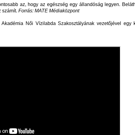
gfontosabb az, hogy az egészség egy állandóság legyen. Belát
z számít.
Forrás: MATE Médiaközpont
kadémia Női Vízilabda Szakosztályának vezetőjével egy ki