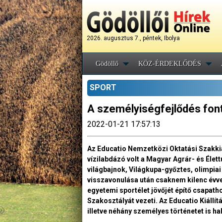
2026. augusztus 7., péntek, Ibolya
Gödöllő
KÖZ-ÉRDEKLŐDÉS
SPORT
A személyiségfejlődés fon
2022-01-21 17:57:13
Az Educatio Nemzetközi Oktatási Szakkiá
vízilabdázó volt a Magyar Agrár- és Éle
világbajnok, Világkupa-győztes, olimpiai
visszavonulása után csaknem kilenc évvel
egyetemi sportélet jövőjét építő csapat
Szakosztályát vezeti. Az Educatio Kiállí
illetve néhány személyes történetet is ha