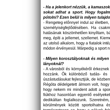
- Ha a jelenkort nézzük, a kamaszo
sokat adhat a sport. Hogy fogal
pótolni? Ezen belül is milyen tulajd
- Rengeteg előnnyel indul az életben
személyiségfejlődésében. Ha csakm
hatásának köszönhetően kinyíltam, bá
meg, építi a jellemet, szellemet. Kie
az utolsó alkalom, hogy a fiatalok int
módon érvényesül. Márpedig a sport 
- Milyen korosztályoknak és milye
lányoknál?
- A városból és környékéről érkeznek
hozzánk. Ők különböző tudás- és k
úszástudásukat fejlesztjük, de közbe
Régóta dédelgetett álmom volt, hogy
hogy nekem mi mindent adott a sport
fiúkhoz hasonlóan egyenlő esélyeket
dedikáltan foglalkozunk. Szeretném
körülmények között sportolhatna é