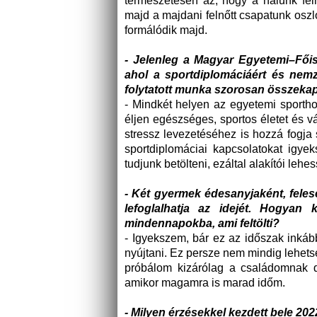
természetesen az, hogy a nálunk fel
majd a majdani felnőtt csapatunk oszl
formálódik majd.
- Jelenleg a Magyar Egyetemi–Főis
ahol a sportdiplomáciáért és nemz
folytatott munka szorosan összekapcs
- Mindkét helyen az egyetemi sporth
éljen egészséges, sportos életet és 
stressz levezetéséhez is hozzá fogja
sportdiplomáciai kapcsolatokat igye
tudjunk betölteni, ezáltal alakítói le
- Két gyermek édesanyjaként, feles
lefoglalhatja az idejét. Hogyan
mindennapokba, ami feltölti?
- Igyekszem, bár ez az időszak inkáb
nyújtani. Ez persze nem mindig lehets
próbálom kizárólag a családomnak d
amikor magamra is marad időm.
- Milyen érzésekkel kezdett bele 20