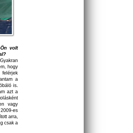
 Ön volt
al?
 Gyakran
em, hogy
felérjek
hantam a
óbáló is.
tam azt a
olásként
ben vagy
 2009-es
ott arra,
g csak a