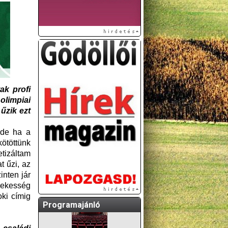
ak profi
olimpiai
A GÖDÖLLŐI ÉS
űzik ezt
KÖRNYÉKBELI
KULTURÁLIS- ÉS
 de ha a
SPORTPROGRAMOKAT
kötöttünk
KÖZÖSSÉGI
etizáltam
OLDALUNKON TESSZÜK
t űzi, az
KÖZZÉ!
nten jár
dekesség
ki címig
Programajánló