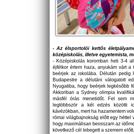
- Az élsportolói kettős életpály
középiskolás, illetve egyetemista, 
- Középiskolás koromban heti 3-4 a
éjfélkor értem haza, anyukám várt a
beérjek az iskolába. Délután pedig 
Budapestre a délutáni válogatott e
Nyugatiba, hogy beérjek legkésőbb fé
Akkoriban a Sydney olimpia kvalifiká
másfél órás menetidőt. Fel sem me
legtöbbször a két edzés közötti 
kávézókban, mert ha hazamentem volna
római világbajnokság előtt egy héttel v
hogy maximálisan beosszam az időmet
következő cél lebegett a szemem előtt