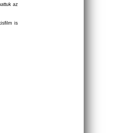
hattuk az
sfilm is