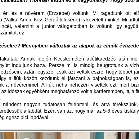
s a családban? Honnan indult ez a hagyomány? Hogy szól a
 én és a nővérem (Erzsébet) voltunk. Mi ragadtunk ott el
(Valkai Anna, Kiss Gergő felesége) is követett minket. Mi adtu
incét, valamint a junior válogatottban is voltunk így együt
zámított ez.
zésekre? Mennyiben változtak az alapok az elmúlt évtizedek
alakultak. Annak idején Kecskeméten atlétikaedzés után me
ütt induljunk haza. Persze mi is mindig beugrottunk a vízb
 edzésein, aztán egyszer csak azt vettük észre, hogy többet j
 Így a fiúk között kezdtünk el játszani a bajnokságban is, ez
tunk a nővéremmel. A fiúk néha nehezen viselték ezt, mert bi
z az időszak egyébként meghatározó volt a karrieremben, itt, a fi
.
 mindent nagyon tudatosan felépíteni, és arra törekszünk
rettessük a labdát. Ezért van az, hogy már az 5-6 éves kislán
ég egész pici labdával.