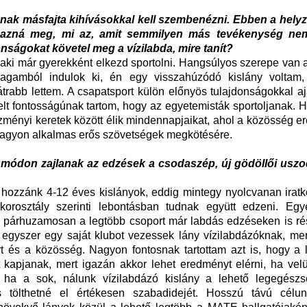
knak másfajta kihívásokkal kell szembenézni. Ebben a helyz
mazná meg, mi az, amit semmilyen más tevékenység ne
onságokat követel meg a vízilabda, mire tanít?
, aki már gyerekként elkezd sportolni. Hangsúlyos szerepe van
agamból indulok ki, én egy visszahúzódó kislány voltam,
trabb lettem. A csapatsport külön előnyös tulajdonságokkal a
melt fontosságúnak tartom, hogy az egyetemisták sportoljanak. 
ézményi keretek között élik mindennapjaikat, ahol a közösség er
nagyon alkalmas erős szövetségek megkötésére.
n módon zajlanak az edzések a csodaszép, új gödöllői usz
 hozzánk 4-12 éves kislányok, eddig mintegy nyolcvanan iratk
orosztály szerinti lebontásban tudnak együtt edzeni. Egy
n párhuzamosan a legtöbb csoport már labdás edzéseken is rés
 egyszer egy saját klubot vezessek lány vízilabdázóknak, mer
 és a közösség. Nagyon fontosnak tartottam azt is, hogy a 
 kapjanak, mert igazán akkor lehet eredményt elérni, ha velü
, ha a sok, nálunk vízilabdázó kislány a lehető legegész
s tölthetné el értékesen szabadidejét. Hosszú távú célu