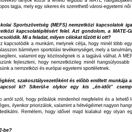
növekvő lányok közül a lehető legtöbb a MATE hallgatójakén
opos tagja, mely egy sikeres és szerethető városi-egyetemi női
kolai Sportszövetség (MEFS) nemzetközi kapcsolatok iga
etközi kapcsolatépítésért felel. Azt gondolom, a MATE-
olódik. Mi a feladat, milyen célokat tűzött ki ott?
oz kapcsolódik a munkám, melynek célja, hogy minél több egy
válasszon bármilyen sportolási tevékenységet, mely a tanulmán
 segíteni, valamint egy közösségnek is a tagjává válhat. A M
kszünk fejleszteni, hogy nemzetközileg minél hangsúlyosabb 
hessünk a nemzetközi és európai egyetemi sportéletnek.
égként, szakosztályvezetőként és előbb említett munkája 
 kapcsol ki? Sikerül-e olykor egy kis „én-időt” csemp
b arról szól, hogy próbálok mindenhol megfelelni és a lehető 
éges, ilyenkor priorizálok, valamint a hétvégéimet nagyon han
edikálni. Remélem, hogy idővel majd kialakul egy olyan eg
22-be?