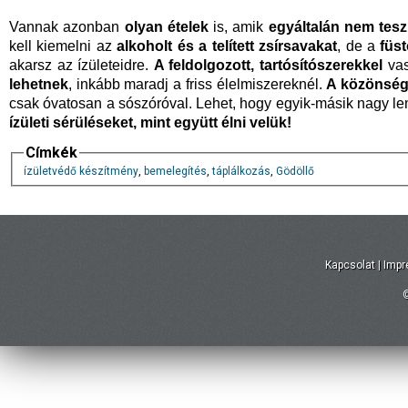
Vannak azonban
olyan ételek
is, amik
egyáltalán nem tesz
kell kiemelni az
alkoholt és a telített zsírsavakat
, de a
füs
akarsz az ízületeidre.
A feldolgozott, tartósítószerekkel
va
lehetnek
, inkább maradj a friss élelmiszereknél.
A közönsége
csak óvatosan a sószóróval. Lehet, hogy egyik-másik nagy le
ízületi sérüléseket, mint együtt élni velük!
Címkék
ízületvédő készítmény
,
bemelegítés
,
táplálkozás
,
Gödöllő
Kapcsolat
|
Imp
©