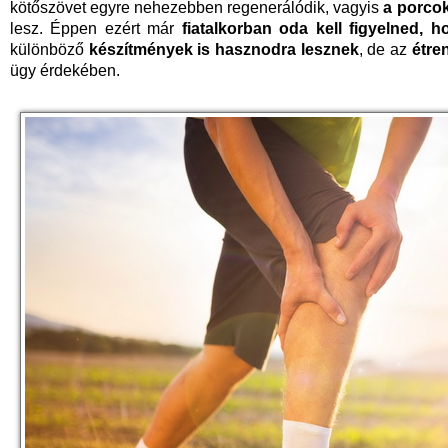
kötőszövet egyre nehezebben regenerálódik, vagyis
a porco
lesz. Éppen ezért már
fiatalkorban oda kell figyelned, h
különböző
készítmények is hasznodra lesznek
, de az
étre
ügy érdekében.