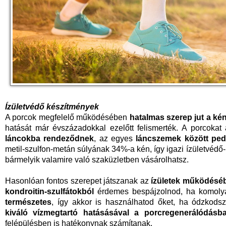
Ízületvédő készítmények
A porcok megfelelő működésében
hatalmas szerep jut a ké
hatását már évszázadokkal ezelőtt felismerték. A porcokat
láncokba rendeződnek
, az egyes
láncszemek között pedi
metil-szulfon-metán súlyának 34%-a kén, így igazi ízületvédő
bármelyik valamire való szaküzletben vásárolhatsz.
Hasonlóan fontos szerepet játszanak az
ízületek működéséb
kondroitin-szulfátokból
érdemes bespájzolnod, ha komoly
természetes
, így akkor is használhatod őket, ha ódzkodsz
kiváló vízmegtartó hatásásával a porcregenerálódásba
felépülésben is hatékonynak számítanak.