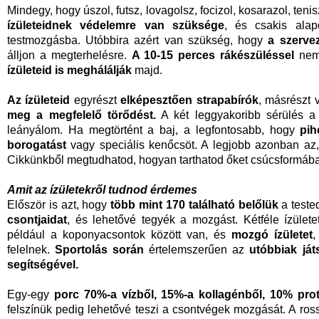
Mindegy, hogy úszol, futsz, lovagolsz, focizol, kosarazol, ten
ízületeidnek védelemre van szüksége
, és csakis ala
testmozgásba. Utóbbira azért van szükség, hogy
a szerve
álljon a megterhelésre.
A 10-15 perces rákészüléssel
nemc
ízületeid is meghálálják
majd.
Az ízületeid
egyrészt
elképesztően strapabírók
, másrészt 
meg a megfelelő törődést.
A két leggyakoribb sérülés 
leányálom. Ha megtörtént a baj, a legfontosabb, hogy
pih
borogatást
vagy speciális kenőcsöt. A legjobb azonban az
Cikkünkből megtudhatod, hogyan tarthatod őket csúcsformáb
Amit az ízületekről tudnod érdemes
Először is azt, hogy
több mint 170 található belőlük
a teste
csontjaidat
, és lehetővé tegyék a mozgást. Kétféle ízüle
például a koponyacsontok között van, és
mozgó ízületet
,
felelnek.
Sportolás során
értelemszerűen az
utóbbiak ját
segítségével.
Egy-egy
porc
70%-a vízből, 15%-a kollagénből, 10% prot
felszínük pedig lehetővé teszi a csontvégek mozgását. A ros