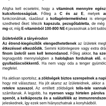
Aligha kell ecsetelni, hogy a
vitaminok mennyire egés
kulcsfontosságúak.
Főleg a
C és az E
, melyek
a
funkcionálnak, ráadásul a
kollagéntermeléshez
is elenge
szedheted őket: létezik
kapszula
,
pezsgőtabletta
, de mé
mg
-ot, míg
E-vitaminból 100-800 NE-t
javasolnak a brit tudós
Ízületvédők a tányérodon
Az étrend-kiegészítők elengedhetetlenek
az ízületek meg
étkezéssel elkezdődik.
Semmi különlegesre vagy extra drá
finom ízekről sem kell lemondanod.
Főleg akkor,
ha sze
legnagyobb mennyiségben a
halolajban fordulnak elő
, 
gyulladáscsökkentő.
Ha nem vagy oda a tenger gyümölc
megfelel.
Ha aktívan sportolsz,
a zöldségek
biztos szerepelnek a na
hogy mit választasz. Ha jót akarsz az ízületeidnek, akkor a
retekre szavazol.
Az említett zöldségek
telis-tele vann
számítanak. A legjobb, ha
nyersen vagy hirtelen párolva
spenót, a kelkáposzta és a salátafélék az immunrendsze
jeleskednek, így ezek sem hiányozhatnak a konyhádból.