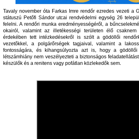
Tavaly november óta Farkas Imre rendőr ezredes vezeti a G
státuszú Petőfi Sándor utcai rendvédelmi egység 26 települ
felelni. A rendőri munka eredményességéről, a bűncselekm
okairól, valamint az illetékességi területen élő csakne
érdekében tett intézkedésekről is szólt a gödöllői rendőr
vezetőkkel, a polgárőrségek tagjaival, valamint a lakoss
fontosságára, és kihangsúlyozta azt is, hogy a gödöllői
létszámhiány nem veszélyezteti a biztonságos feladatellátás
készülők és a renitens vagy pofátlan közlekedők sem.