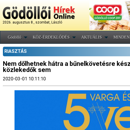
2026. augusztus 8., szombat, László
Gödöllő
KÖZ-ÉRDEKLŐDÉS
AKTUÁLIS
MINDEN
RIASZTÁS
Nem dőlhetnek hátra a bűnelkövetésre készü
közlekedők sem
2020-03-01 10:11:10