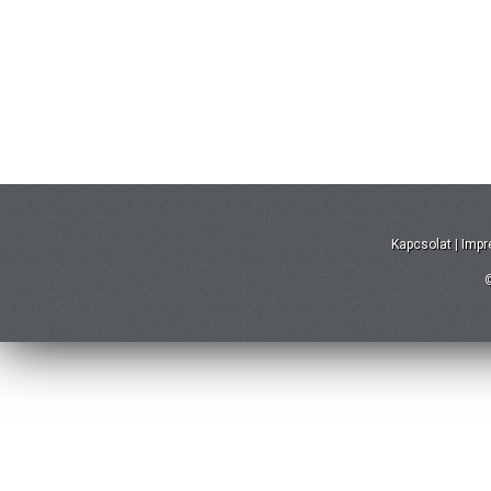
Kapcsolat
|
Imp
©