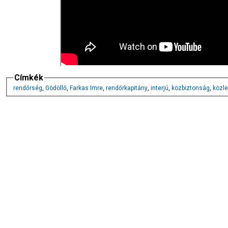
Címkék
rendőrség
,
Gödöllő
,
Farkas Imre
,
rendőrkapitány
,
interjú
,
közbiztonság
,
közl