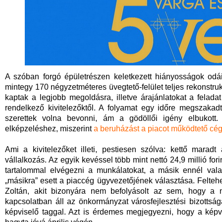
A szóban forgó épületrészen keletkezett hiányosságok odái
mintegy 170 négyzetméteres üvegtető-felület teljes rekonstru
kaptak a legjobb megoldásra, illetve árajánlatokat a feladat
rendelkező kivitelezőktől. A folyamat egy időre megszakadt
szerettek volna bevonni, ám a gödöllői igény elbukott. 
elképzeléshez, miszerint
a beruházást a piacot működtető cég
Ami a kivitelezőket illeti, pestiesen szólva: kettő marad
vállalkozás. Az egyik kevéssel több mint nettó 24,9 millió for
tartalommal elvégezni a munkálatokat, a másik ennél valami
„másikra” esett a piaccég ügyvezetőjének választása. Feltehe
Zoltán, akit bizonyára nem befolyásolt az sem, hogy a n
kapcsolatban áll az önkormányzat városfejlesztési bizottság
képviselő taggal. Azt is érdemes megjegyezni, hogy a képv