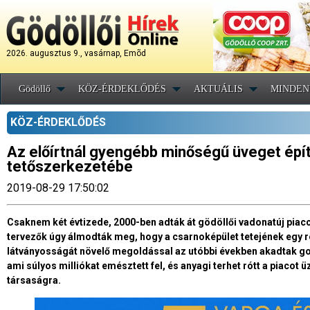
2026. augusztus 9., vasárnap, Emõd
Gödöllő
KÖZ-ÉRDEKLŐDÉS
AKTUÁLIS
MINDEN
KÖZ-ÉRDEKLŐDÉS
Az előírtnál gyengébb minőségű üveget épít
tetőszerkezetébe
2019-08-29 17:50:02
Csaknem két évtizede, 2000-ben adták át gödöllői vadonatúj pia
tervezők úgy álmodták meg, hogy a csarnoképület tetejének egy ré
látványosságát növelő megoldással az utóbbi években akadtak gond
ami súlyos milliókat emésztett fel, és anyagi terhet rótt a piaco
társaságra.