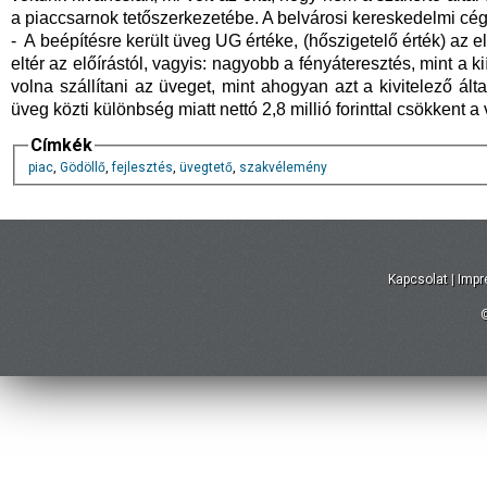
a piaccsarnok tetőszerkezetébe. A belvárosi kereskedelmi cég 
- A beépítésre került üveg UG értéke, (hőszigetelő érték) az e
eltér az előírástól, vagyis: nagyobb a fényáteresztés, mint a k
volna szállítani az üveget, mint ahogyan azt a kivitelező által
üveg közti különbség miatt nettó 2,8 millió forinttal csökkent a
Címkék
piac
,
Gödöllő
,
fejlesztés
,
üvegtető
,
szakvélemény
Kapcsolat
|
Imp
©