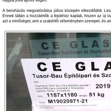
hagyta jóvá április végén.
A beruházás megvalósítása július közepén elkezdődött. Leszá
Ennek láttán a hozzáértők a fejükhöz kaptak, hiszen az új 
azt a minőséget, ami a szakértői véleményben szerepel, és ami