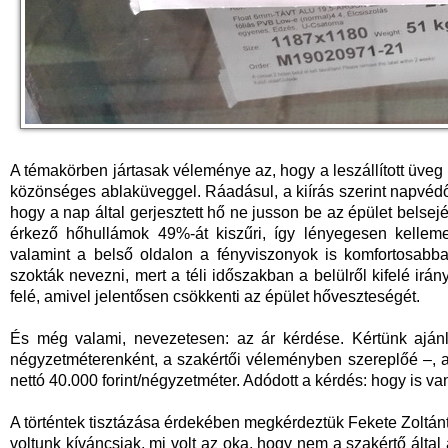
A témakörben jártasak véleménye az, hogy a leszállított üveg
közönséges ablaküveggel. Ráadásul, a kiírás szerint napvédő
hogy a nap által gerjesztett hő ne jusson be az épület belsejé
érkező hőhullámok 49%-át kiszűri, így lényegesen kellem
valamint a belső oldalon a fényviszonyok is komfortosabb
szokták nevezni, mert a téli időszakban a belülről kifelé irá
felé, amivel jelentősen csökkenti az épület hőveszteségét.
És még valami, nevezetesen: az ár kérdése. Kértünk ajánlat
négyzetméterenként, a szakértői véleményben szereplőé –, am
nettó 40.000 forint/négyzetméter. Adódott a kérdés: hogy is va
A történtek tisztázása érdekében megkérdeztük Fekete Zoltánt,
voltunk kíváncsiak, mi volt az oka, hogy nem a szakértő által 