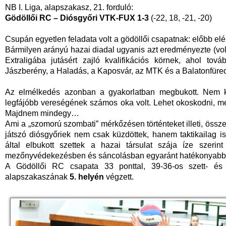
NB I. Liga, alapszakasz, 21. forduló:
Gödöllői RC – Diósgyőri VTK-FUX 1-3
(-22, 18, -21, -20)
Csupán egyetlen feladata volt a gödöllői csapatnak: előbb elé
Bármilyen arányú hazai diadal ugyanis azt eredményezte (vol
Extraligába jutásért zajló kvalifikációs körnek, ahol to
Jászberény, a Haladás, a Kaposvár, az MTK és a Balatonfüred
Az elmélkedés azonban a gyakorlatban megbukott. Nem kic
legfájóbb vereségének számos oka volt. Lehet okoskodni, m
Majdnem mindegy…
Ami a „szomorú szombati” mérkőzésen történteket illeti, össz
játszó diósgyőriek nem csak küzdöttek, hanem taktikailag is 
által elbukott szettek a hazai társulat szája íze szer
mezőnyvédekezésben és sáncolásban egyaránt hatékonyabb vi
A Gödöllői RC csapata 33 ponttal, 39-36-os szett- és
alapszakaszának
5. helyén
végzett.