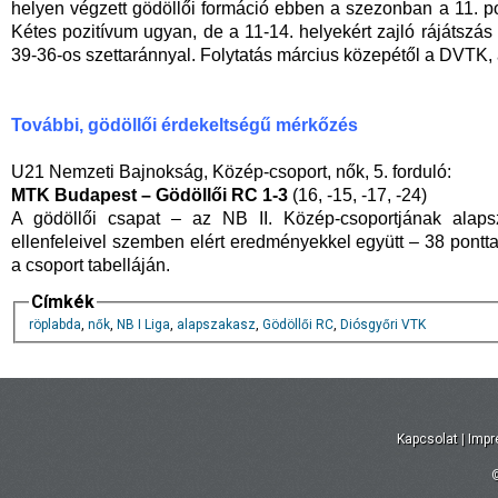
helyen végzett gödöllői formáció ebben a szezonban a 11. po
Kétes pozitívum ugyan, de a 11-14. helyekért zajló rájátszás 
39-36-os szettaránnyal. Folytatás március közepétől a DVTK, 
További, gödöllői érdekeltségű mérkőzés
U21 Nemzeti Bajnokság, Közép-csoport, nők, 5. forduló:
MTK Budapest – Gödöllői RC 1-3
(16, -15, -17, -24)
A gödöllői csapat – az NB II. Közép-csoportjának alap
ellenfeleivel szemben elért eredményekkel együtt – 38 pontta
a csoport tabelláján.
Címkék
röplabda
,
nők
,
NB I Liga
,
alapszakasz
,
Gödöllői RC
,
Diósgyőri VTK
Kapcsolat
|
Imp
©