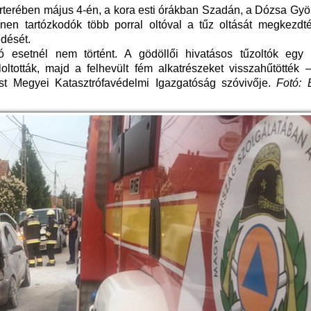
rterében május 4-én, a kora esti órákban Szadán, a Dózsa Gyö
ínen tartózkodók több porral oltóval a tűz oltását megkezdté
dését.
 esetnél nem történt. A gödöllői hivatásos tűzoltók egy 
ltották, majd a felhevült fém alkatrészeket visszahűtötték –
est Megyei Katasztrófavédelmi Igazgatóság szóvivője.
Fotó: