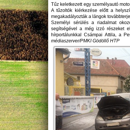
Tűz keletkezett egy személyautó moto
A tűzoltók kiérkezése előtt a helysz
megakadályozták a lángok továbbterje
Személyi sérülés a riadalmat okozó
segítségével a még izzó részeket elo
hírportálunkkal Csámpai Attila, a P
médiaszerver/PMKI Gödöllő HTP