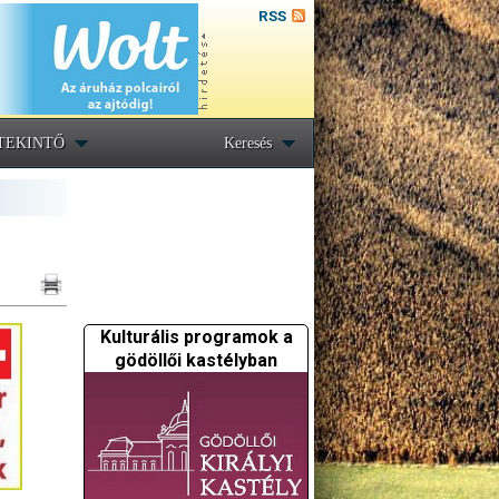
RSS
TEKINTŐ
Keresés
Kulturális programok a
gödöllői kastélyban