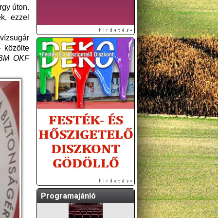
rgy úton.
k, ezzel
vízsugár
 közölte
 BM OKF
A GÖDÖLLŐI ÉS
KÖRNYÉKBELI
KULTURÁLIS- ÉS
SPORTPROGRAMOKAT
KÖZÖSSÉGI
OLDALUNKON TESSZÜK
KÖZZÉ!
Programajánló