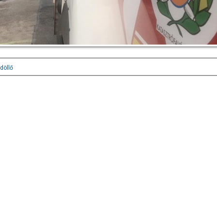
döllő