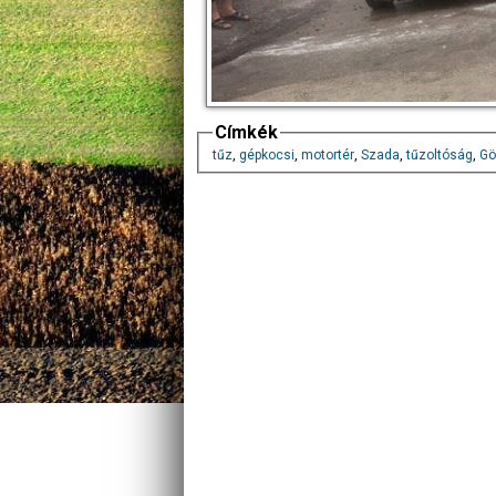
Címkék
tűz
,
gépkocsi
,
motortér
,
Szada
,
tűzoltóság
,
Gö