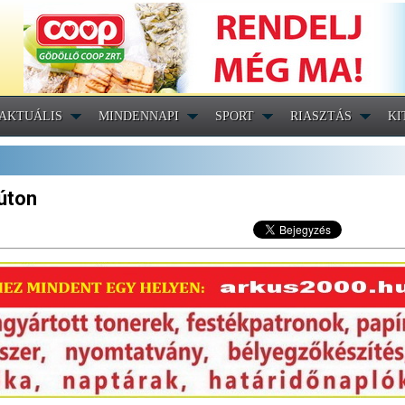
AKTUÁLIS
MINDENNAPI
SPORT
RIASZTÁS
KI
őúton