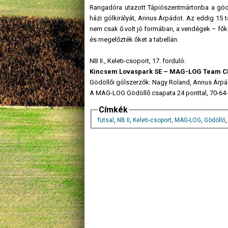
Rangadóra utazott Tápiószentmártonba a gödöl
házi gólkirályát, Annus Árpádot. Az eddig 15 
nem csak ő volt jó formában, a vendégek – fők
és megelőzték őket a tabellán.
NB II., Keleti-csoport, 17. forduló:
Kincsem Lovaspark SE – MAG-LOG Team CF
Gödöllői gólszerzők: Nagy Roland, Annus Árpád 
A MAG-LOG Gödöllő csapata 24 ponttal, 70-64
Címkék
futsal
,
NB II
,
Keleti-csoport
,
MAG-LOG
,
Gödöllő