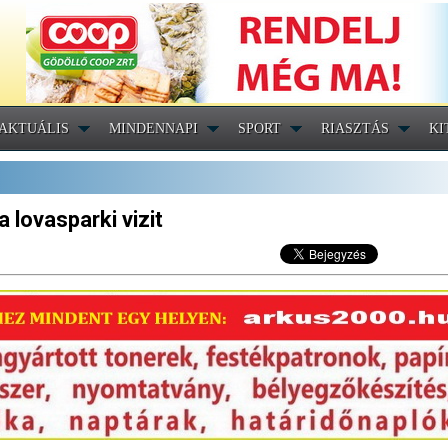
AKTUÁLIS
MINDENNAPI
SPORT
RIASZTÁS
KI
a lovasparki vizit