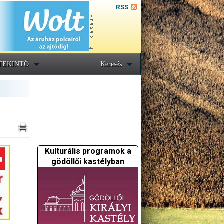
RSS
TEKINTŐ
Keresés
Kulturális programok a
gödöllői kastélyban