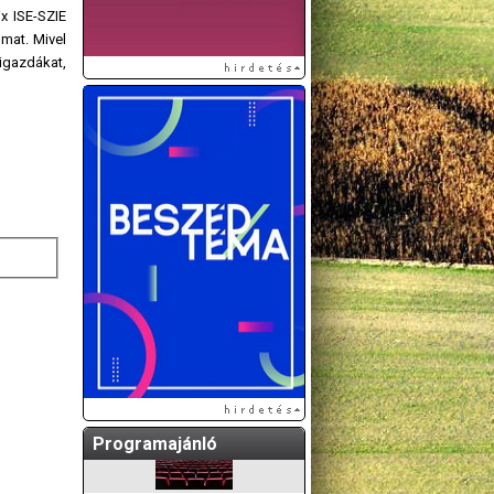
x ISE-SZIE
lmat. Mivel
zigazdákat,
A GÖDÖLLŐI ÉS
KÖRNYÉKBELI
KULTURÁLIS- ÉS
SPORTPROGRAMOKAT
KÖZÖSSÉGI
OLDALUNKON TESSZÜK
KÖZZÉ!
Programajánló