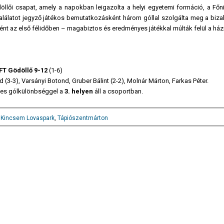
lői csapat, amely a napokban leigazolta a helyi egyetemi formáció, a Főni
találatot jegyző játékos bemutatkozásként három góllal szolgálta meg a biza
ént az első félidőben – magabiztos és eredményes játékkal múlták felül a há
T Gödöllő 9-12
(1-6)
(3-3), Varsányi Botond, Gruber Bálint (2-2), Molnár Márton, Farkas Péter.
-es gólkülönbséggel a
3. helyen
áll a csoportban.
,
Kincsem Lovaspark
,
Tápiószentmárton