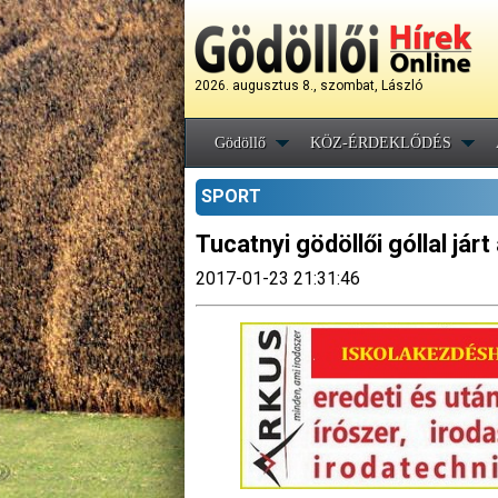
2026. augusztus 8., szombat, László
Gödöllő
KÖZ-ÉRDEKLŐDÉS
SPORT
Tucatnyi gödöllői góllal járt 
2017-01-23 21:31:46