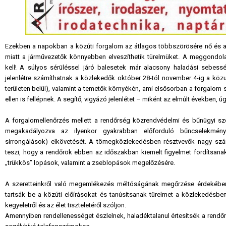
Ezekben a napokban a közúti forgalom az átlagos többszörösére nő és a
miatt a járművezetők könnyebben elveszíthetik türelmüket. A meggondolat
kell! A súlyos sérüléssel járó balesetek már alacsony haladási sebessé
jelenlétre számíthatnak a közlekedők október 28-tól november 4-ig a köz
területen belül), valamint a temetők környékén, ami elsősorban a forgalom 
ellen is fellépnek. A segítő, vigyázó jelenlétet – miként az elmúlt években, 
A forgalomellenőrzés mellett a rendőrség közrendvédelmi és bűnügyi szolg
megakadályozva az ilyenkor gyakrabban előforduló bűncselekménye
sírrongálások) elkövetését. A tömegközlekedésben résztvevők nagy sz
teszi, hogy a rendőrök ebben az időszakban kiemelt figyelmet fordítsana
„trükkös” lopások, valamint a zseblopások megelőzésére.
A szeretteinkről való megemlékezés méltóságának megőrzése érdekében a
tartsák be a közúti előírásokat és tanúsítsanak türelmet a közlekedésbe
kegyeletről és az élet tiszteletéről szóljon.
Amennyiben rendellenességet észlelnek, haladéktalanul értesítsék a rendő