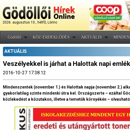
2026. augusztus 10., hétfõ, Lörinc
Gödöllő
KÖZ-ÉRDEKLŐDÉS
AKTUÁLIS
MINDEN
AKTUÁLIS
Veszélyekkel is járhat a Halottak napi eml
2016-10-27 17:38:12
Mindenszentek (november 1.) és Halottak napja (november 2.) alk
gyakorlatilag szinte mindenki útra kel. Országszerte – ezáltal Gö
közlekedést a közutakon, illetve a temetők környékén – olvasható