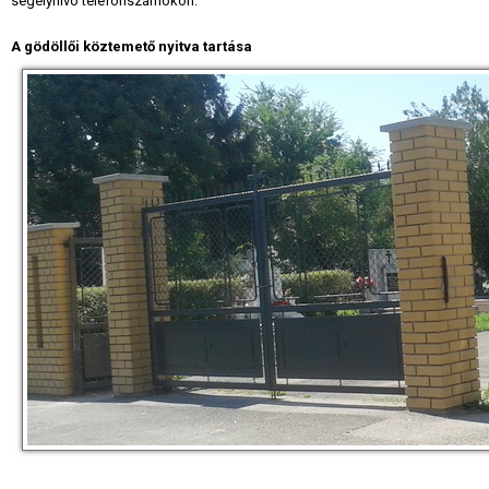
segélyhívó telefonszámokon.
A gödöllői köztemető nyitva tartása