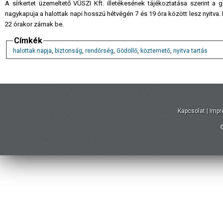
A sírkertet üzemeltető VÜSZI Kft. illetékesének tájékoztatása szerint a
nagykapuja a halottak napi hosszú hétvégén 7 és 19 óra között lesz nyitva.
22 órakor zárnak be.
Címkék
halottak napja
,
biztonság
,
rendőrség
,
Gödöllő
,
köztemető
,
nyitva tartás
Kapcsolat
|
Imp
©