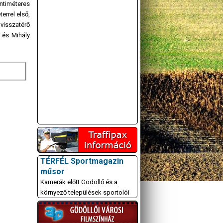
ntiméteres
errel első,
visszatérő
 és Mihály
A GÖDÖLLŐI ÉS
KÖRNYÉKBELI
KULTURÁLIS- ÉS
SPORTPROGRAMOKAT
TÉRFÉL Sportmagazin
KÖZÖSSÉGI
műsor
OLDALUNKON TESSZÜK
Kamerák előtt Gödöllő és a
KÖZZÉ!
környező települések sportolói