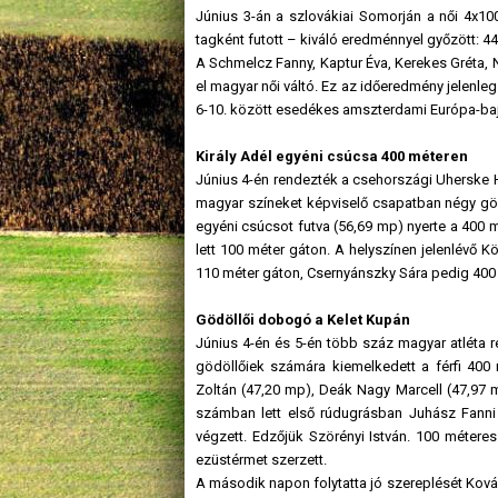
Június 3-án a szlovákiai Somorján
a női 4x10
tagként futott – kiváló eredménnyel győzött:
44
A Schmelcz Fanny, Kaptur Éva, Kerekes Gréta,
el magyar női váltó. Ez az időeredmény jelenleg
6-10. között esedékes amszterdami Európa-bajn
Király Adél egyéni csúcsa 400 méteren
Június 4-én rendezték a csehországi Uherske 
magyar színeket képviselő csapatban négy gödöl
egyéni csúcsot futva (56,69 mp) nyerte a 400 m
lett 100 méter gáton. A helyszínen jelenlévő K
110 méter gáton, Csernyánszky Sára pedig 400 
Gödöllői dobogó a Kelet Kupán
Június 4-én és 5-én több száz magyar atléta r
gödöllőiek számára kiemelkedett a férfi 40
Zoltán (47,20 mp), Deák Nagy Marcell (47,97 
számban lett első rúdugrásban Juhász Fanni
végzett. Edzőjük Szörényi István. 100 méteres
ezüstérmet szerzett.
A második napon folytatta jó szereplését Kovács