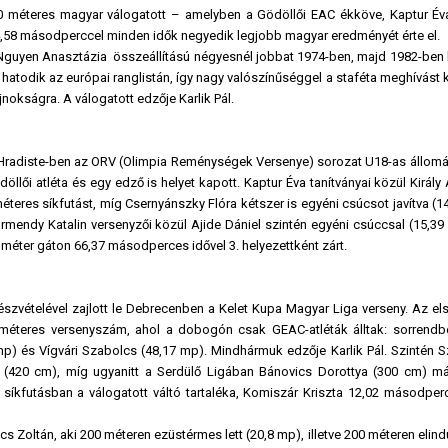
0 méteres magyar válogatott – amelyben a Gödöllői EAC ékköve, Kaptur É
,58 másodperccel minden idők negyedik legjobb magyar eredményét érte el.
 Nguyen Anasztázia összeállítású négyesnél jobbat 1974-ben, majd 1982-ben k
 hatodik az európai ranglistán, így nagy valószínűséggel a staféta meghívást k
okságra. A válogatott edzője Karlik Pál.
Hradiste-ben az ORV (Olimpia Reménységek Versenye) sorozat U18-as állomás
lői atléta és egy edző is helyet kapott. Kaptur Éva tanítványai közül Király 
éteres síkfutást, míg Csernyánszky Flóra kétszer is egyéni csúcsot javítva (1
örmendy Katalin versenyzői közül Ajide Dániel szintén egyéni csúccsal (15,39 
méter gáton 66,37 másodperces idővel 3. helyezettként zárt.
észvételével zajlott le Debrecenben a Kelet Kupa Magyar Liga verseny. Az el
0 méteres versenyszám, ahol a dobogón csak GEAC-atléták álltak: sorrend
mp) és Vígvári Szabolcs (48,17 mp). Mindhármuk edzője Karlik Pál. Szintén S
 (420 cm), míg ugyanitt a Serdülő Ligában Bánovics Dorottya (300 cm) m
 síkfutásban a válogatott váltó tartaléka, Komiszár Kriszta 12,02 másodperc
 Zoltán, aki 200 méteren ezüstérmes lett (20,8 mp), illetve 200 méteren elindu