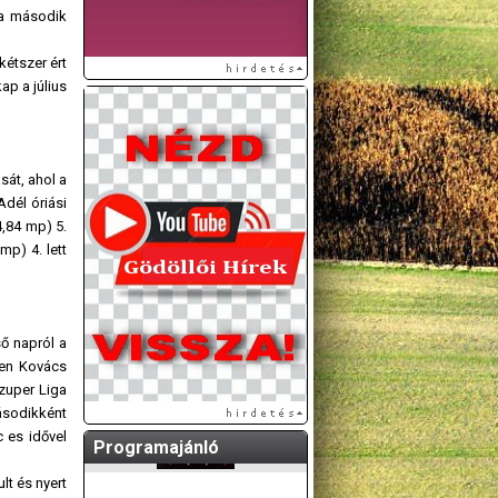
va második
étszer ért
ap a július
át, ahol a
Adél óriási
4,84 mp) 5.
mp) 4. lett
ső napról a
ben Kovács
zuper Liga
ásodikként
 es idővel
Programajánló
lt és nyert