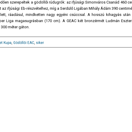
edően szerepeltek a gödöllői rúdugrók: az ifjúsági Simonváros Csanád 460 ce
lt az ifjúsági Eb-részvételhez, míg a Serdülő Ligában Mihály Ádám 390 centimét
ett, ráadásul, mindketten nagy egyéni csúccsal. A hosszú kihagyás után 
er Liga magasugrásban (170 cm). A GEAC két bronzérmét Ludmán Eszter
 300 méter gáton.
et Kupa
,
Gödöllői EAC
,
siker