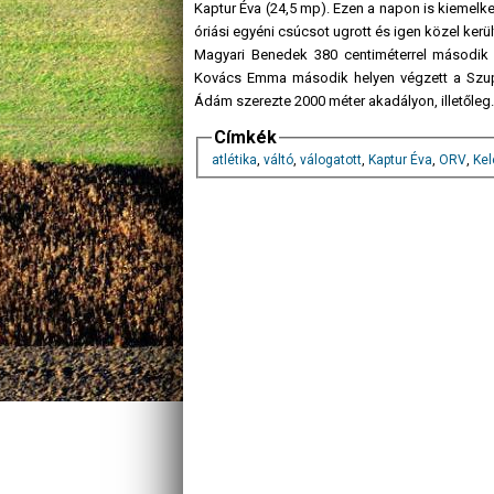
Kaptur Éva (24,5 mp). Ezen a napon is kiemelk
óriási egyéni csúcsot ugrott és igen közel kerü
Magyari Benedek 380 centiméterrel második l
Kovács Emma második helyen végzett a Szup
Ádám szerezte 2000 méter akadályon, illetőleg.
Címkék
atlétika
,
váltó
,
válogatott
,
Kaptur Éva
,
ORV
,
Kel