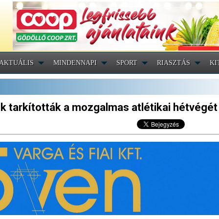
AKTUÁLIS
MINDENNAPI
SPORT
RIASZTÁS
KI
 tarkították a mozgalmas atlétikai hétvégét