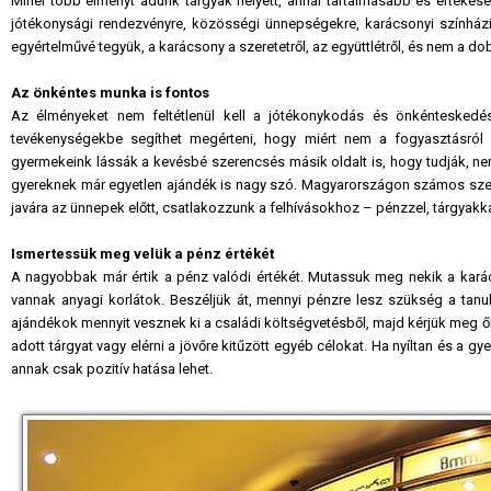
Minél több élményt adunk tárgyak helyett, annál tartalmasabb és értéke
jótékonysági rendezvényre, közösségi ünnepségekre, karácsonyi színházi 
egyértelművé tegyük, a karácsony a szeretetről, az együttlétről, és nem a do
Az önkéntes munka is fontos
Az élményeket nem feltétlenül kell a jótékonykodás és önkénteskedés
tevékenységekbe segíthet megérteni, hogy miért nem a fogyasztásról
gyermekeink lássák a kevésbé szerencsés másik oldalt is, hogy tudják, n
gyereknek már egyetlen ajándék is nagy szó. Magyarországon számos szerv
javára az ünnepek előtt, csatlakozzunk a felhívásokhoz – pénzzel, tárgyakkal
Ismertessük meg velük a pénz értékét
A nagyobbak már értik a pénz valódi értékét. Mutassuk meg nekik a karács
vannak anyagi korlátok. Beszéljük át, mennyi pénzre lesz szükség a tanu
ajándékok mennyit vesznek ki a családi költségvetésből, majd kérjük meg ők
adott tárgyat vagy elérni a jövőre kitűzött egyéb célokat. Ha nyíltan és a g
annak csak pozitív hatása lehet.