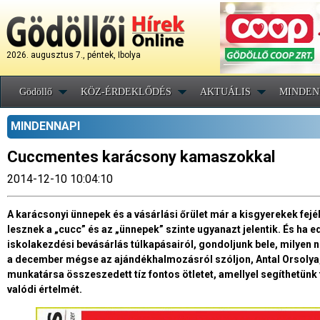
2026. augusztus 7., péntek, Ibolya
Gödöllő
KÖZ-ÉRDEKLŐDÉS
AKTUÁLIS
MINDEN
MINDENNAPI
Cuccmentes karácsony kamaszokkal
2014-12-10 10:04:10
A karácsonyi ünnepek és a vásárlási őrület már a kisgyerekek fe
lesznek a „cucc” és az „ünnepek” szinte ugyanazt jelentik. És ha e
iskolakezdési bevásárlás túlkapásairól, gondoljunk bele, milyen 
a december mégse az ajándékhalmozásról szóljon, Antal Orsolya
munkatársa összeszedett tíz fontos ötletet, amellyel segíthetün
valódi értelmét.