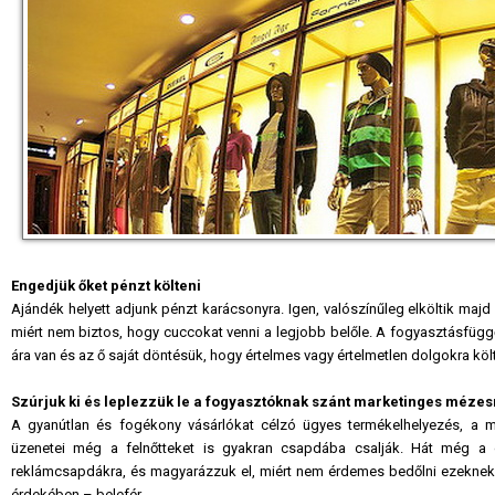
Engedjük őket pénzt költeni
Ajándék helyett adjunk pénzt karácsonyra. Igen, valószínűleg elköltik majd
miért nem biztos, hogy cuccokat venni a legjobb belőle. A fogyasztásfüg
ára van és az ő saját döntésük, hogy értelmes vagy értelmetlen dolgokra kö
Szúrjuk ki és leplezzük le a fogyasztóknak szánt marketinges méz
A gyanútlan és fogékony vásárlókat célzó ügyes termékelhelyezés, a min
üzenetei még a felnőtteket is gyakran csapdába csalják. Hát még a gy
reklámcsapdákra, és magyarázzuk el, miért nem érdemes bedőlni ezeknek. 
érdekében – belefér.