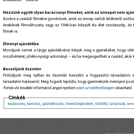
Nézzünk együtt olyan karácsonyi filmeket, amik az ünnepet nem aj
Azokra a családi filmekre gondolunk, amik az ünnep valódi értékeiről szólna
énekének filmváltozata, vagy az 1946-ban készült Az élet csodaszép, és 
filmek is.
Élményt ajándékba
Mondjunk nemet a tárgyi ajándékokra! Kérjük meg a gyerekeket, hogy idén
mozibérletet, jótékonysági adományt – és ha megengedheti a család, akár k
Beszéljünk őszintén
Próbáljunk meg nyíltan és őszintén beszélni a fogyasztói társadalom é
társadalmi hatásairól. Meg fogunk lepődni, hogy gyermekünk mennyire pozit
Forrás és további információ angol nyelven
ezen az elérhetőségen
olvasható.
Címkék
karácsony
,
kamasz
,
ajándékozás
,
GreenDependent
,
Gödöllő
,
tanácsok
,
ünn