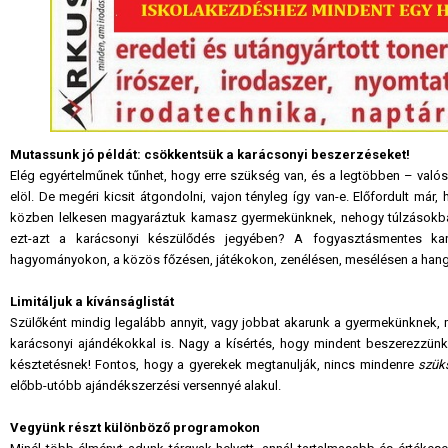
Mutassunk jó példát: csökkentsük a karácsonyi beszerzéseket!
Elég egyértelműnek tűnhet, hogy erre szükség van, és a legtöbben – valós
elöl. De megéri kicsit átgondolni, vajon tényleg így van-e. Előfordult m
közben lelkesen magyaráztuk kamasz gyermekünknek, nehogy túlzásokba 
ezt-azt a karácsonyi készülődés jegyében? A fogyasztásmentes kar
hagyományokon, a közös főzésen, játékokon, zenélésen, mesélésen a hang
Limitáljuk a kívánságlistát
Szülőként mindig legalább annyit, vagy jobbat akarunk a gyermekünknek, 
karácsonyi ajándékokkal is. Nagy a kísértés, hogy mindent beszerezzünk, a
késztetésnek! Fontos, hogy a gyerekek megtanulják, nincs mindenre
szük
előbb-utóbb ajándékszerzési versennyé alakul.
Vegyünk részt különböző programokon