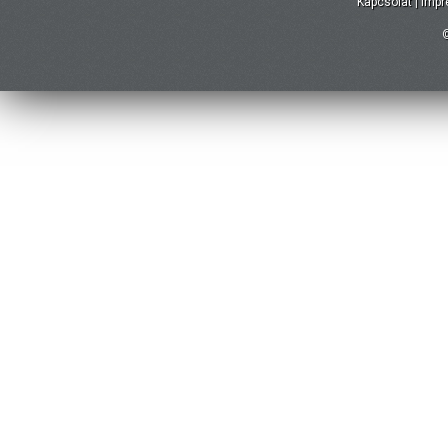
Kapcsolat
|
Imp
©