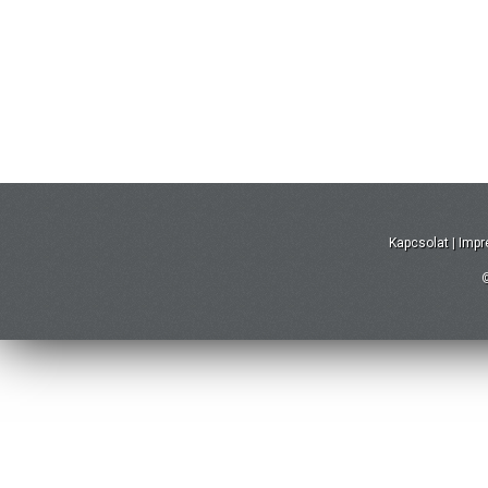
Kapcsolat
|
Imp
©