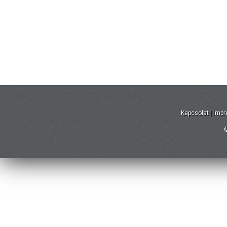
Kapcsolat
|
Imp
©