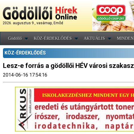
2026. augusztus 9., vasárnap, Emõd
Gödöllő
KÖZ-ÉRDEKLŐDÉS
AKTUÁLIS
MINDEN
KÖZ-ÉRDEKLŐDÉS
Lesz-e forrás a gödöllői HÉV városi szakas
2014-06-16 17:54:16