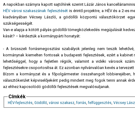
A napokban szárnyra kapott sajtóhírek szerint Lázár János kancelláriamini
HÉV városi szakaszának fejlesztését
is érintő projektre, a HÉV és a 2-es 
kiadványában Vécsey László, a gödöllői központú választókörzet egy
szükségességét.
Van-e alapja a kötött pályás gödöllői tömegközlekedés megújulását kedvező
kását? – kérdeztük a kormánypárti honatyát:
- A brüsszeli forrásmegosztási szabályok jelenleg nem teszik lehetővé,
kormánynak kiemelten fontosak a budapesti fejlesztések, ezért a kabinet ma
lehetőséggel, hogy a fejletlen régiók, valamint a vidéki városok sz
fejlesztésekre csoportosítsa át. Ez azonban nyilvánvalóan kevés a tervezett
Bízom a kormányzat és a főpolgármester összehangolt lobbierejében, ho
választókerület képviselőjeként pedig mindent meg fogok tenni annak ér
az ehhez kapcsolódó gödöllői fejlesztések megvalósuljanak.
Címkék
HÉV-fejlesztés
,
Gödöllő
,
városi szakasz
,
forrás
,
felfüggesztés
,
Vécsey Lász