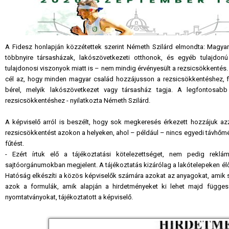
A Fidesz honlapján közzétettek szerint Németh Szilárd elmondta: Magyar
többnyire társasházak, lakószövetkezeti otthonok, és egyéb tulajdo
tulajdonosi viszonyok miatt is – nem mindig érvényesült a rezsicsökkentés.
cél az, hogy minden magyar család hozzájusson a rezsicsökkentéshez, füg
bérel, melyik lakószövetkezet vagy társasház tagja. A legfontosa
rezsicsökkentéshez - nyilatkozta Németh Szilárd.
A képviselő arról is beszélt, hogy sok megkeresés érkezett hozzájuk a
rezsicsökkentést azokon a helyeken, ahol – például – nincs egyedi távhőmé
fűtést.
- Ezért írtuk elő a tájékoztatási kötelezettséget, nem pedig reklá
sajtóorgánumokban megjelent. A tájékoztatás kizárólag a lakótelepeken él
Hatóság elkészíti a közös képviselők számára azokat az anyagokat, amik 
azok a formulák, amik alapján a hirdetményeket ki lehet majd függesz
nyomtatványokat, tájékoztatott a képviselő.