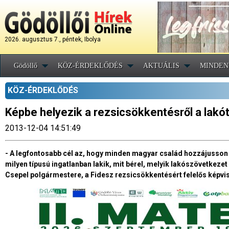
2026. augusztus 7., péntek, Ibolya
Gödöllő
KÖZ-ÉRDEKLŐDÉS
AKTUÁLIS
MINDEN
KÖZ-ÉRDEKLŐDÉS
Képbe helyezik a rezsicsökkentésről a lakó
2013-12-04 14:51:49
- A legfontosabb cél az, hogy minden magyar család hozzájusson 
milyen típusú ingatlanban lakik, mit bérel, melyik lakószövetkeze
Csepel polgármestere, a Fidesz rezsicsökkentésért felelős képvis