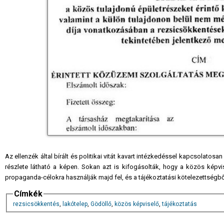
Az ellenzék által bírált és politikai vitát kavart intézkedéssel kapcsolatos
részlete látható a képen. Sokan azt is kifogásolták, hogy a közös képv
propaganda-célokra használják majd fel, és a tájékoztatási kötelezettségbő
Címkék
rezsicsökkentés
,
lakótelep
,
Gödöllő
,
közös képviselő
,
tájékoztatás