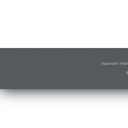
Kapcsolat
|
Imp
©